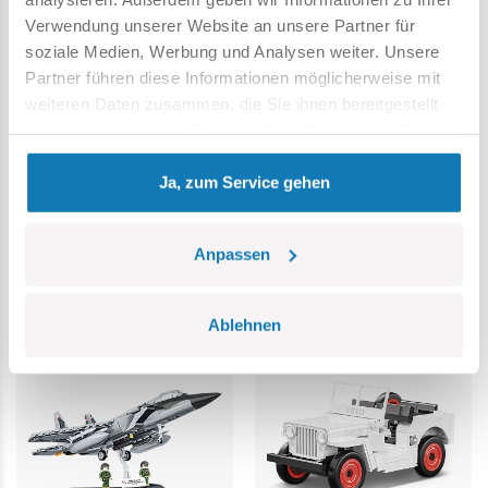
Boeing B-17F Flying
Boeing B-17G Flying
Verwendung unserer Website an unsere Partner für
Fortress "Memphis Belle"
Fortress
soziale Medien, Werbung und Analysen weiter. Unsere
- Executive Edition
Partner führen diese Informationen möglicherweise mit
COBI-5750
weiteren Daten zusammen, die Sie ihnen bereitgestellt
COBI-5749
haben oder die sie im Rahmen Ihrer Nutzung der Dienste
gesammelt haben.
Ja, zum Service gehen
101,19 €
91,99 €
109,99 €
99,99 €
Anpassen
In den Warenkorb
In den Warenkorb
Ablehnen
BESTSELLER