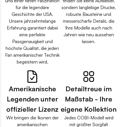
und einer tiefen Faszination
finden Sie keine Aufkleber,
für die legendäre
sondern langlebige Drucke,
Geschichte der USA.
robuste Bausteine und
Unsere jahrzehntelange
messerscharfe Details, die
Erfahrung garantiert dabei
Ihre Modelle auch nach
eine perfekte
Jahren wie neu aussehen
Passgenauigkeit und
lassen.
höchste Qualität, die jeden
Fan amerikanischer Technik
begeistern wird.
Amerikanische
Detailtreue im
Legenden unter
Maßstab - Ihre
offizieller Lizenz
eigene Kollektion
Wir bringen die Ikonen der
Jedes COBI-Modell wird
amerikanischen
mit größter Sorgfalt