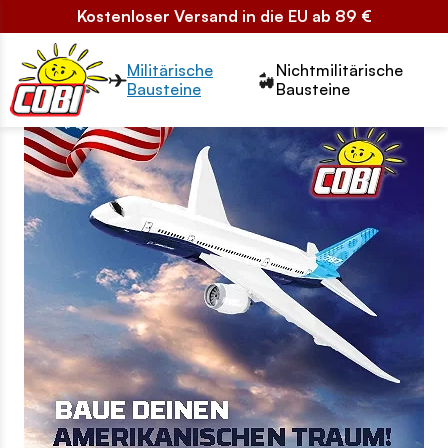
Kostenloser Versand in die EU ab 89 €
Przełącznik segmentów2
Militärische
Nichtmilitärische
Bausteine
Bausteine
LP (DE) Dzień Niepodległości USA