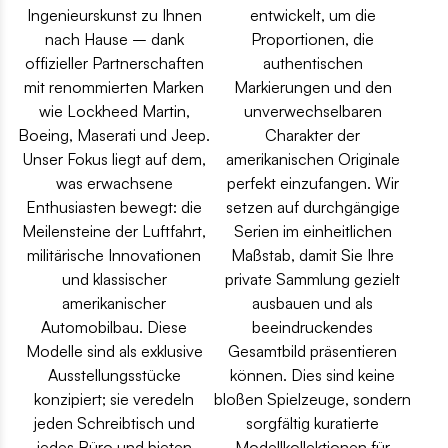
Ingenieurskunst zu Ihnen
entwickelt, um die
nach Hause – dank
Proportionen, die
offizieller Partnerschaften
authentischen
mit renommierten Marken
Markierungen und den
wie Lockheed Martin,
unverwechselbaren
Boeing, Maserati und Jeep.
Charakter der
Unser Fokus liegt auf dem,
amerikanischen Originale
was erwachsene
perfekt einzufangen. Wir
Enthusiasten bewegt: die
setzen auf durchgängige
Meilensteine der Luftfahrt,
Serien im einheitlichen
militärische Innovationen
Maßstab, damit Sie Ihre
und klassischer
private Sammlung gezielt
amerikanischer
ausbauen und als
Automobilbau. Diese
beeindruckendes
Modelle sind als exklusive
Gesamtbild präsentieren
Ausstellungsstücke
können. Dies sind keine
konzipiert; sie veredeln
bloßen Spielzeuge, sondern
jeden Schreibtisch und
sorgfältig kuratierte
jedes Büro und bieten
Modellkollektionen für