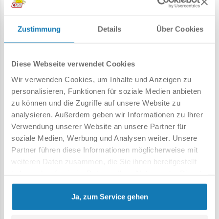
Zustimmung
Details
Über Cookies
Škoda Enyaq Sportline
Škoda Enyaq RS
COBI-24576
COBI-24575
Diese Webseite verwendet Cookies
Wir verwenden Cookies, um Inhalte und Anzeigen zu
16,99 €
16,99 €
personalisieren, Funktionen für soziale Medien anbieten
zu können und die Zugriffe auf unsere Website zu
analysieren. Außerdem geben wir Informationen zu Ihrer
In den Warenkorb
In den Warenkorb
Verwendung unserer Website an unsere Partner für
soziale Medien, Werbung und Analysen weiter. Unsere
Partner führen diese Informationen möglicherweise mit
weiteren Daten zusammen, die Sie ihnen bereitgestellt
Rabatt -40,00 €
haben oder die sie im Rahmen Ihrer Nutzung der Dienste
gesammelt haben.
Ja, zum Service gehen