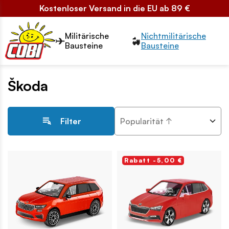
Kostenloser Versand in die EU ab 89 €
Przełącznik segmentów2
Militärische
Nichtmilitärische
Bausteine
Bausteine
Škoda
Popularität ↑
Filter
Rabatt -5,00 €