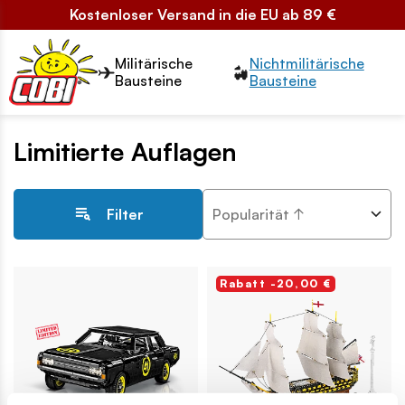
Kostenloser Versand in die EU ab 89 €
Przełącznik segmentów2
Militärische
Nichtmilitärische
Bausteine
Bausteine
Limitierte Auflagen
Popularität ↑
Filter
Rabatt -20,00 €