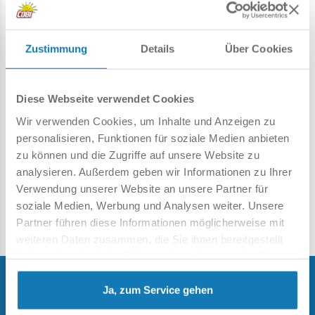
Opel Rekord C Schwarze
HMS Victory - Limitierte
Zustimmung
Details
Über Cookies
Witwe - Limitierte
Auflage
Auflage
COBI-20095
COBI-24332
Diese Webseite verwendet Cookies
Wir verwenden Cookies, um Inhalte und Anzeigen zu
personalisieren, Funktionen für soziale Medien anbieten
114,99 €
169,99 €
189,99 €
zu können und die Zugriffe auf unsere Website zu
analysieren. Außerdem geben wir Informationen zu Ihrer
In den Warenkorb
In den Warenkorb
Verwendung unserer Website an unsere Partner für
soziale Medien, Werbung und Analysen weiter. Unsere
Homepage
Sondereditionen
Limitierte Auflagen
Partner führen diese Informationen möglicherweise mit
weiteren Daten zusammen, die Sie ihnen bereitgestellt
haben oder die sie im Rahmen Ihrer Nutzung der Dienste
gesammelt haben.
Ja, zum Service gehen