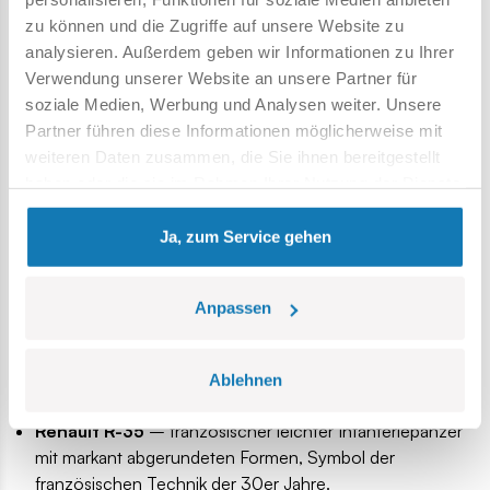
Welche Panzer findest du in der
zu können und die Zugriffe auf unsere Website zu
COBI 1:48 Serie?
analysieren. Außerdem geben wir Informationen zu Ihrer
Verwendung unserer Website an unsere Partner für
Die COBI 1:48 Panzer-Serie umfasst
sowohl
legendäre
soziale Medien, Werbung und Analysen weiter. Unsere
Fahrzeuge der Fronten des Zweiten Weltkriegs
als
Partner führen diese Informationen möglicherweise mit
auch weniger bekannte Konstruktionen, die in der
weiteren Daten zusammen, die Sie ihnen bereitgestellt
Geschichte der Panzertechnik eine wichtige Rolle spielten.
haben oder die sie im Rahmen Ihrer Nutzung der Dienste
Jedes Modell wurde entwickelt, um Realismus und
gesammelt haben.
Bauspaß zu kombinieren
– ideal sowohl als
Ja, zum Service gehen
Sammelobjekt als auch als interaktive Geschichtsstunde in
Form von Bausteinen.
Anpassen
Beispielhafte Modelle aus der COBI 1:48 Serie:
Panzer II Ausf. A
– leichter deutscher
Aufklärungspanzer, hochmobil und entscheidend in den
Ablehnen
frühen Feldzügen.
Renault R-35
– französischer leichter Infanteriepanzer
mit markant abgerundeten Formen, Symbol der
französischen Technik der 30er Jahre.