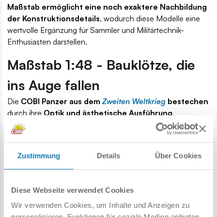
Maßstab ermöglicht eine noch exaktere Nachbildung
der Konstruktionsdetails
, wodurch diese Modelle eine
wertvolle Ergänzung für Sammler und Militärtechnik-
Enthusiasten darstellen.
Maßstab 1:48 - Bauklötze, die
ins Auge fallen
Die
COBI Panzer aus dem
Zweiten Weltkrieg
bestechen
durch ihre
Optik und ästhetische Ausführung
.
Realistische Formen, originalgetreue Farben und markante
Details machen sie zu einem echten Blickfang.
Alle Sets
sind für die Ausstellung konzipiert
– ob in Vitrinen, auf
Zustimmung
Details
Über Cookies
großen Regalen oder in Dioramen, sie werten jede
Sammlung auf. Diese Modelle verbinden historische
Authentizität mit ästhetischem Design und
begeistern
Diese Webseite verwendet Cookies
nicht nur Militärfans
.
Wir verwenden Cookies, um Inhalte und Anzeigen zu
personalisieren, Funktionen für soziale Medien anbieten