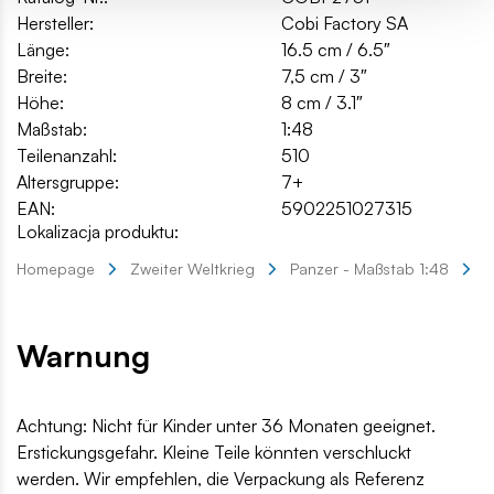
Hersteller:
Cobi Factory SA
Länge:
16.5 cm / 6.5″
Breite:
7,5 cm / 3″
Höhe:
8 cm / 3.1″
Maßstab:
1:48
Teilenanzahl:
510
Altersgruppe:
7+
EAN:
5902251027315
Lokalizacja produktu:
Homepage
Zweiter Weltkrieg
Panzer - Maßstab 1:48
K
Warnung
Achtung: Nicht für Kinder unter 36 Monaten geeignet.
Erstickungsgefahr. Kleine Teile könnten verschluckt
werden. Wir empfehlen, die Verpackung als Referenz