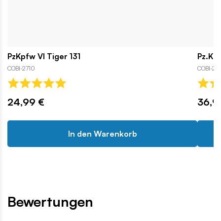
PzKpfw VI Tiger 131
Pz.Kpf
COBI-2710
COBI-27
24,99 €
36,9
In den Warenkorb
Bewertungen