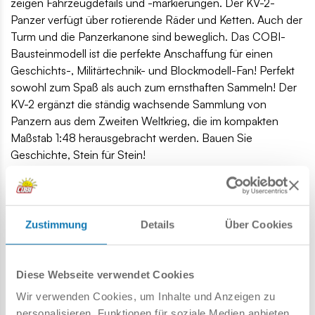
zeigen Fahrzeugdetails und -markierungen. Der KV-2-
Panzer verfügt über rotierende Räder und Ketten. Auch der
Turm und die Panzerkanone sind beweglich. Das COBI-
Bausteinmodell ist die perfekte Anschaffung für einen
Geschichts-, Militärtechnik- und Blockmodell-Fan! Perfekt
sowohl zum Spaß als auch zum ernsthaften Sammeln! Der
KV-2 ergänzt die ständig wachsende Sammlung von
Panzern aus dem Zweiten Weltkrieg, die im kompakten
Maßstab 1:48 herausgebracht werden. Bauen Sie
Geschichte, Stein für Stein!
510 hochwertige Elemente,
hergestellt in der EU von einem Unternehmen mit über
20-jähriger Tradition,
Zustimmung
Details
Über Cookies
die Blöcke entsprechen den Sicherheitsstandards für
Kinderprodukte,
voll kompatibel mit Klemm-Bausteinen anderer Marken,
Diese Webseite verwendet Cookies
Blöcke mit Aufdrucken verformen sich nicht und
Wir verwenden Cookies, um Inhalte und Anzeigen zu
verblassen nicht beim Spielen oder unter
personalisieren, Funktionen für soziale Medien anbieten