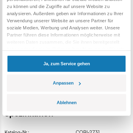
Temperatureinfluss,
zu können und die Zugriffe auf unsere Website zu
klare und intuitive Anweisungen basierend auf
analysieren. Außerdem geben wir Informationen zu Ihrer
Zeichnungen und Symbolen,
Verwendung unserer Website an unsere Partner für
bewegliche Teile
soziale Medien, Werbung und Analysen weiter. Unsere
Modellabmessungen (L x B x H): 16,5 cm (6,5 Zoll) x 7,5 (3
Partner führen diese Informationen möglicherweise mit
Zoll) x 8 cm (3,1 Zoll)
weiteren Daten zusammen, die Sie ihnen bereitgestellt
haben oder die sie im Rahmen Ihrer Nutzung der Dienste
gesammelt haben.
Ja, zum Service gehen
Anpassen
Ablehnen
Spezifikation
Katalog-Nr.:
COBI-2731