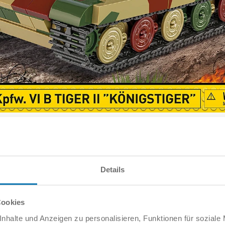
ekanntesten Symbole des Zweiten Weltkriegs und kann jetzt Teil I
 gestellt wurde, gehörte zu den stärksten Maschinen des Zweiten 
ken 88-mm-KwK 43 L/71-Kanone machte sie im Kampf äußerst eff
keit von 38 km/h.
Details
 unter technischen Problemen, darunter Motor- und Fahrwerksdefek
plare dieses Panzers produziert, die an vielen wichtigen Schla
Cookies
nhalte und Anzeigen zu personalisieren, Funktionen für soziale