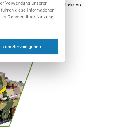
hrer Verwendung unserer
nzers ab, der zu den leistungsstärksten
 führen diese Informationen
ie im Rahmen Ihrer Nutzung
 und Realismus.
, zum Service gehen