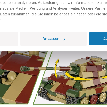
Website zu analysieren. Außerdem geben wir Informationen zu I
 alle charakteristischen Merkmale dieses schweren deutschen Pa
r soziale Medien, Werbung und Analysen weiter. Unsere Partner
 Daten zusammen, die Sie ihnen bereitgestellt haben oder die s
n.
satzes:
hbaren Turm und eine bewegliche Kanone für volle Interaktivität
Anpassen
Ja