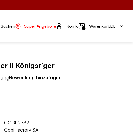
Konto
Suchen
Super Angebote
Konto
Warenkorb
DE
0
er II Königstiger
tung
Bewertung hinzufügen
COBI-2732
Cobi Factory SA