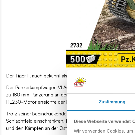
Der Tiger II, auch bekannt als „Königstiger“, ist eines der b
Der Panzerkampfwagen VI Ausf. B Tiger II, der 1944 in Dienst
zu 180 mm Panzerung an der Front und einer leistungsstar
HL230-Motor erreichte der Panzer eine Straßengeschwindig
Zustimmung
Trotz seiner beeindruckenden Kampfleistung litt der Tiger II
Schlachtfeld einschränkten. Insgesamt wurden rund 492 Exem
Diese Webseite verwendet 
und den Kämpfen an der Ostfront.
Wir verwenden Cookies, um I