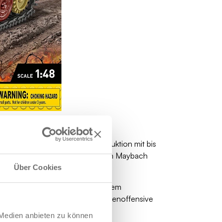
hrer Sammlung werden!
Weltkriegs. Ihre massive Konstruktion mit bis
ektiv. Mit seinem 700 PS starken Maybach
Über Cookies
ten, die seine Effektivität auf dem
chten teilnahmen, wie der Ardennenoffensive
 Medien anbieten zu können