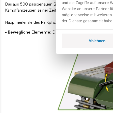
und die Zugriffe auf unsere 
Das aus 500 passgenauen Bausteinen gefertigte Modell bildet
Website an unsere Partner fü
Kampffahrzeugen seiner Zeit zählte.
möglicherweise mit weiteren
der Dienste gesammelt habe
Hauptmerkmale des Pz.Kpfw. VI B TIGER II „Königstiger“-Bau
• Bewegliche Elemente:
Das Modell verfügt über einen dre
Ablehnen