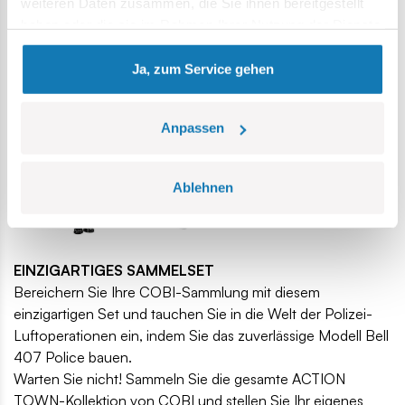
weiteren Daten zusammen, die Sie ihnen bereitgestellt
Enthusiasten jeden Alters den Prozess der Herstellung
haben oder die sie im Rahmen Ihrer Nutzung der Dienste
dieses außergewöhnlichen polnischen
gesammelt haben.
Polizeihubschraubers genießen.
Ja, zum Service gehen
Anpassen
Ablehnen
EINZIGARTIGES SAMMELSET
Bereichern Sie Ihre COBI-Sammlung mit diesem
einzigartigen Set und tauchen Sie in die Welt der Polizei-
Luftoperationen ein, indem Sie das zuverlässige Modell Bell
407 Police bauen.
Warten Sie nicht! Sammeln Sie die gesamte ACTION
TOWN-Kollektion von COBI und stellen Sie Ihr eigenes