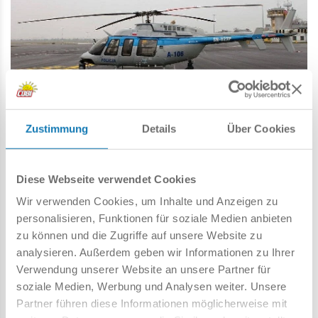
Zustimmung
Details
Über Cookies
DEN KREATIVEN PROZESS GENIESSEN
Diese Webseite verwendet Cookies
Jetzt haben Sie die einmalige Gelegenheit, ein Modell
Wir verwenden Cookies, um Inhalte und Anzeigen zu
dieses Hubschraubers in der polnischen Polizeiversion zu
personalisieren, Funktionen für soziale Medien anbieten
bauen, das die echte Maschine originalgetreu nachbildet.
zu können und die Zugriffe auf unsere Website zu
Das Set im Maßstab 1:48 enthält 217 Teile, darunter speziell
analysieren. Außerdem geben wir Informationen zu Ihrer
gestaltete Steine, wie beispielsweise die markante Nase des
Verwendung unserer Website an unsere Partner für
Helikopters, die eine präzise Wiedergabe von Details
soziale Medien, Werbung und Analysen weiter. Unsere
ermöglichen.
Partner führen diese Informationen möglicherweise mit
Dank der intuitiven Bauanleitung können Modellbau-