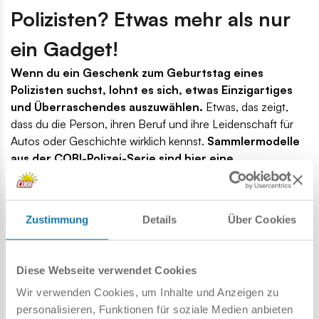
Polizisten? Etwas mehr als nur
ein Gadget!
Wenn du ein Geschenk zum Geburtstag eines
Polizisten suchst, lohnt es sich, etwas Einzigartiges
und Überraschendes auszuwählen.
Etwas, das zeigt,
dass du die Person, ihren Beruf und ihre Leidenschaft für
Autos oder Geschichte wirklich kennst.
Sammlermodelle
aus der COBI-Polizei-Serie sind hier eine
ausgezeichnete Wahl.
Das sind keine gewöhnlichen Spielzeuge. Es sind sorgfältig
gestaltete, detailreiche Konstruktionen mit Charakter und
Zustimmung
Details
Über Cookies
Seele. Sie machen sich sowohl im Büro als auch zu Hause
im Regal hervorragend. Und ebenso wichtig: Sie nehmen
Diese Webseite verwendet Cookies
nicht so viel Platz ein wie ein weiterer Pokal oder ein Poster.
Wir verwenden Cookies, um Inhalte und Anzeigen zu
Warum sind COBI-Bausätze die
personalisieren, Funktionen für soziale Medien anbieten