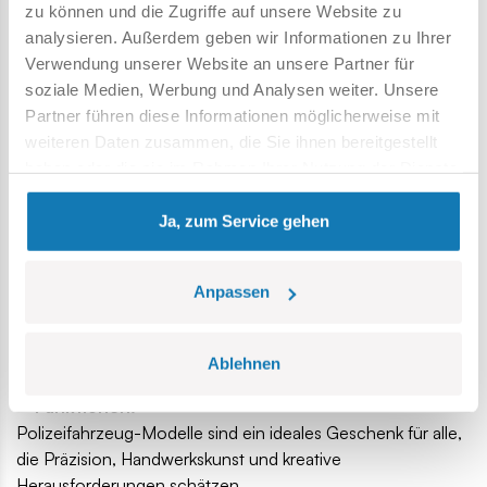
zu können und die Zugriffe auf unsere Website zu
perfekte Wahl?
analysieren. Außerdem geben wir Informationen zu Ihrer
Der Polizeiberuf erfordert Engagement,
Verwendung unserer Website an unsere Partner für
Verantwortungsbewusstsein und ein Auge fürs
soziale Medien, Werbung und Analysen weiter. Unsere
Detail. Genau diese Werte spiegeln sich auch in den
Partner führen diese Informationen möglicherweise mit
COBI-Bausätzen wider,
die für Menschen entwickelt
weiteren Daten zusammen, die Sie ihnen bereitgestellt
wurden, die Qualität und Realismus schätzen.
haben oder die sie im Rahmen Ihrer Nutzung der Dienste
gesammelt haben.
COBI ist eine international anerkannte Marke, bekannt für
Ja, zum Service gehen
hohe Produktionsstandards und durchdachte Modelle. Die
Sets sind:
Anpassen
stabil und langlebig,
mit anderen Bausteinsystemen kompatibel und
leicht erweiterbar,
Ablehnen
detailgetreu umgesetzt mit realistischen
Funktionen.
Polizeifahrzeug-Modelle sind ein ideales Geschenk für alle,
die Präzision, Handwerkskunst und kreative
Herausforderungen schätzen.