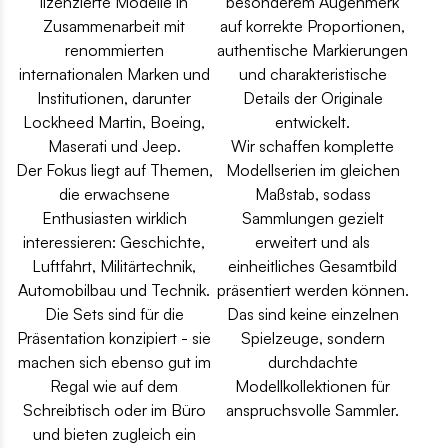
lizenzierte Modelle in
besonderem Augenmerk
Zusammenarbeit mit
auf korrekte Proportionen,
renommierten
authentische Markierungen
internationalen Marken und
und charakteristische
Institutionen, darunter
Details der Originale
Lockheed Martin, Boeing,
entwickelt.
Maserati und Jeep.
Wir schaffen komplette
Der Fokus liegt auf Themen,
Modellserien im gleichen
die erwachsene
Maßstab, sodass
Enthusiasten wirklich
Sammlungen gezielt
interessieren: Geschichte,
erweitert und als
Luftfahrt, Militärtechnik,
einheitliches Gesamtbild
Automobilbau und Technik.
präsentiert werden können.
Die Sets sind für die
Das sind keine einzelnen
Präsentation konzipiert - sie
Spielzeuge, sondern
machen sich ebenso gut im
durchdachte
Regal wie auf dem
Modellkollektionen für
Schreibtisch oder im Büro
anspruchsvolle Sammler.
und bieten zugleich ein