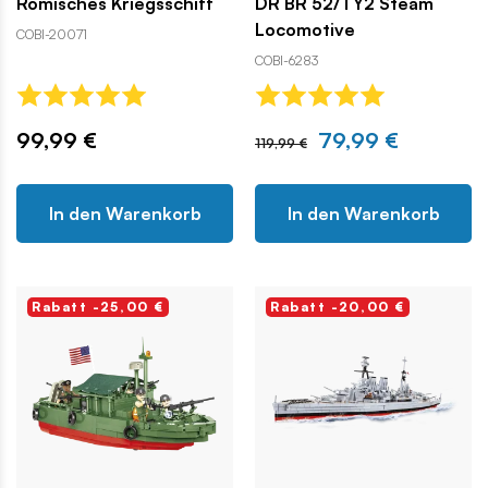
Römisches Kriegsschiff
DR BR 52/TY2 Steam
Locomotive
COBI-20071
COBI-6283
99,99 €
79,99 €
119,99 €
In den Warenkorb
In den Warenkorb
Rabatt -25,00 €
Rabatt -20,00 €