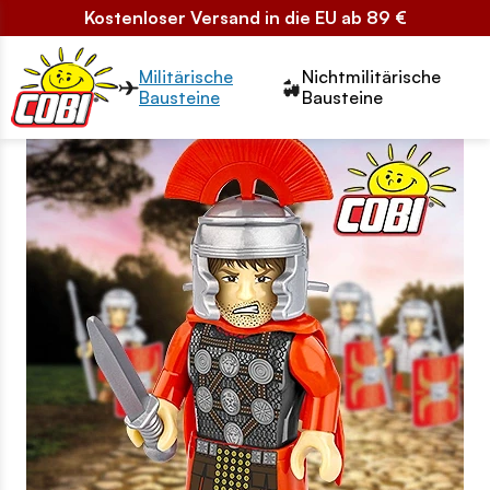
Kostenloser Versand in die EU ab 89 €
Przełącznik segmentów2
Militärische
Nichtmilitärische
Bausteine
Bausteine
LP dzień dziecka - html