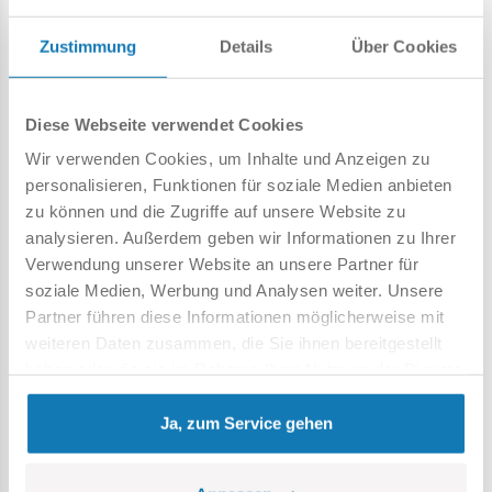
Zustimmung
Details
Über Cookies
Audi quattro Group 4
Subaru Impreza WRC
Diese Webseite verwendet Cookies
2004
COBI-24666
Wir verwenden Cookies, um Inhalte und Anzeigen zu
COBI-24652
personalisieren, Funktionen für soziale Medien anbieten
zu können und die Zugriffe auf unsere Website zu
analysieren. Außerdem geben wir Informationen zu Ihrer
29,99 €
29,99 €
Verwendung unserer Website an unsere Partner für
soziale Medien, Werbung und Analysen weiter. Unsere
Partner führen diese Informationen möglicherweise mit
In den Warenkorb
In den Warenkorb
weiteren Daten zusammen, die Sie ihnen bereitgestellt
haben oder die sie im Rahmen Ihrer Nutzung der Dienste
gesammelt haben.
Ja, zum Service gehen