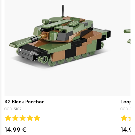
K2 Black Panther
Leopa
COBI-3107
COBI-31
14,99 €
14,9