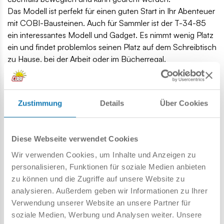
Das Modell ist perfekt für einen guten Start in Ihr Abenteuer
mit COBI-Bausteinen. Auch für Sammler ist der T-34-85
ein interessantes Modell und Gadget. Es nimmt wenig Platz
ein und findet problemlos seinen Platz auf dem Schreibtisch
zu Hause, bei der Arbeit oder im Bücherregal.
Wenn Sie ein fortgeschrittener Blockdesigner sind, bietet
Ihnen das Modell sehr interessante Elemente. Drücken Sie
Ihre Leidenschaft durch Blöcke aus und bauen Sie Block
Zustimmung
Details
Über Cookies
für Block Geschichte auf!
110 hochwertige Elemente,
hergestellt in der EU von einem Unternehmen mit über
Diese Webseite verwendet Cookies
20-jähriger Tradition,
Wir verwenden Cookies, um Inhalte und Anzeigen zu
die Sicherheitsstandards für Kinderprodukte erfüllen,
personalisieren, Funktionen für soziale Medien anbieten
voll kompatibel mit Klemm-Bausteinen anderer Marken,
zu können und die Zugriffe auf unsere Website zu
Blöcke mit Aufdrucken verformen sich nicht und
analysieren. Außerdem geben wir Informationen zu Ihrer
verblassen nicht beim Spielen oder unter
Verwendung unserer Website an unsere Partner für
Temperatureinfluss,
soziale Medien, Werbung und Analysen weiter. Unsere
klare und intuitive Anweisungen basierend auf