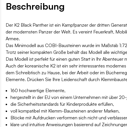
Beschreibung
Der K2 Black Panther ist ein Kampfpanzer der dritten Generati
der modernsten Panzer der Welt. Es vereint Feuerkraft, Mobili
Armee.
Das Minimodell aus COBI-Bausteinen wurde im Maßstab 1:72 
Trotz seiner kompakten Größe behält das Modell alle wichtig
Das Modell ist perfekt für einen guten Start in Ihr Abenteuer
Auch der koreanische K2 ist ein sehr interessantes modernes
dem Schreibtisch zu Hause, bei der Arbeit oder im Bücherrega
Elemente. Drücken Sie Ihre Leidenschaft durch Klemmbaustei
160 hochwertige Elemente,
hergestellt in der EU von einem Unternehmen mit über 20-jä
die Sicherheitsstandards für Kinderprodukte erfüllen,
voll kompatibel mit Klemm-Bausteinen anderer Marken,
Blöcke mit Aufdrucken verformen sich nicht und verblassen
klare und intuitive Anweisungen basierend auf Zeichnung