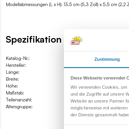
Modellabmessungen (L x H): 13,5 cm (5,3 Zoll) x 5,5 cm (2,2 Z
Spezifikation
Katalog-Nr.:
COBI-3107
Zustimmung
Hersteller:
Cobi Factory SA
Länge:
13,5 cm / 5.3″
Diese Webseite verwendet 
Breite:
5 cm / 2″
Höhe:
5,5 cm / 2.2″
Wir verwenden Cookies, um I
Maßstab:
1:72
und die Zugriffe auf unsere 
Teilenanzahl:
160
Website an unsere Partner fü
Altersgruppe:
6+
möglicherweise mit weiteren
der Dienste gesammelt habe