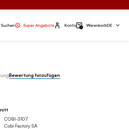
Konto
Suchen
Super Angebote
Konto
Warenkorb
DE
0
tung
Bewertung hinzufügen
nitt
COBI-3107
Cobi Factory SA