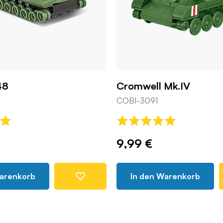
48
Cromwell Mk.IV
COBI-3091
9,99 €
Warenkorb
In den Warenkorb