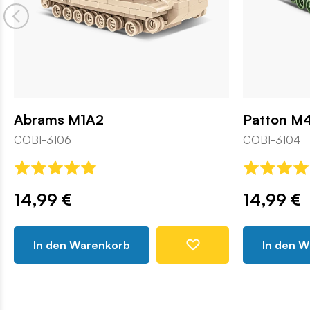
Abrams M1A2
Patton M
COBI-3106
COBI-3104
14,99 €
14,99 €
In den Warenkorb
In den 