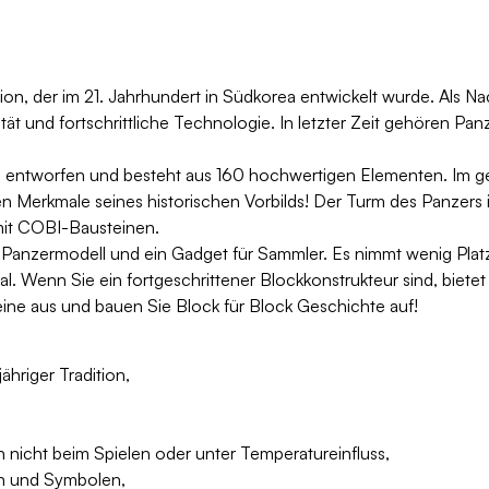
on, der im 21. Jahrhundert in Südkorea entwickelt wurde. Als Nach
tät und fortschrittliche Technologie. In letzter Zeit gehören Pa
entworfen und besteht aus 160 hochwertigen Elementen. Im geb
en Merkmale seines historischen Vorbilds! Der Turm des Panzers
 mit COBI-Bausteinen.
 Panzermodell und ein Gadget für Sammler. Es nimmt wenig Platz 
l. Wenn Sie ein fortgeschrittener Blockkonstrukteur sind, bietet
ne aus und bauen Sie Block für Block Geschichte auf!
hriger Tradition,
 nicht beim Spielen oder unter Temperatureinfluss,
en und Symbolen,