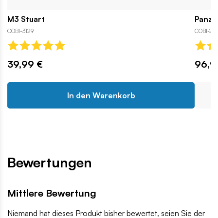
M3 Stuart
Panzer
COBI-3129
COBI-25
39,99 €
96,9
In den Warenkorb
Bewertungen
Mittlere Bewertung
Niemand hat dieses Produkt bisher bewertet, seien Sie der