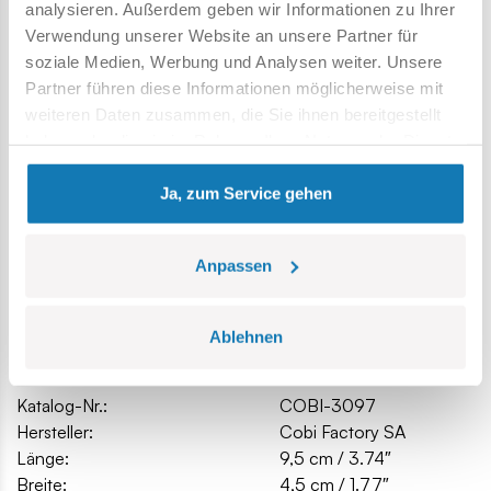
20-jähriger Tradition,
analysieren. Außerdem geben wir Informationen zu Ihrer
die Sicherheitsstandards für Kinderprodukte erfüllen,
Verwendung unserer Website an unsere Partner für
voll kompatibel mit Klemm-Bausteinen anderer Marken,
soziale Medien, Werbung und Analysen weiter. Unsere
Blöcke mit Aufdrucken verformen sich nicht und
Partner führen diese Informationen möglicherweise mit
verblassen nicht beim Spielen oder unter
weiteren Daten zusammen, die Sie ihnen bereitgestellt
Temperatureinfluss,
haben oder die sie im Rahmen Ihrer Nutzung der Dienste
klare und intuitive Anweisungen basierend auf
gesammelt haben.
Zeichnungen und Symbolen,
Ja, zum Service gehen
Modellabmessungen (L x H): 9,5 cm (3,74 Zoll) x 4 cm (1,57
Zoll)
Anpassen
Spezifikation
Ablehnen
Katalog-Nr.:
COBI-3097
Hersteller:
Cobi Factory SA
Länge:
9,5 cm / 3.74″
Breite:
4,5 cm / 1.77″