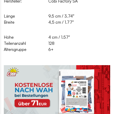
Hersteller:
Cobi Factory SA
Länge
9,5 cm / 3.74″
Breite
4,5 cm / 1.77″
Höhe
4 cm / 1.57″
Teilenanzahl
128
Altersgruppe
6+