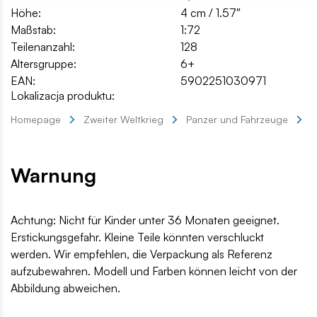
Höhe:
4 cm / 1.57″
Maßstab:
1:72
Teilenanzahl:
128
Altersgruppe:
6+
EAN:
5902251030971
Lokalizacja produktu:
Homepage
Zweiter Weltkrieg
Panzer und Fahrzeuge
P
Warnung
Achtung: Nicht für Kinder unter 36 Monaten geeignet.
Erstickungsgefahr. Kleine Teile könnten verschluckt
werden. Wir empfehlen, die Verpackung als Referenz
aufzubewahren. Modell und Farben können leicht von der
Abbildung abweichen.