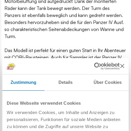
Motorbelüftung sind aufgedruckt! Dank der montierten
Räder kann der Tank bewegt werden. Der Turm des
Panzers ist ebenfalls beweglich und kann gedreht werden.
Besonders hervorzuheben sind die für den Panzer IV Ausf.
so charakteristischen Seitenabdeckungen von Wanne und
Turm.
Das Modell ist perfekt für einen guten Start in Ihr Abenteuer
mit COBI-Bausteinen. Auch für Sammler ist der Panzer IV
ein interessantes Modell und Gadget. Es nimmt wenig Platz
ein und findet problemlos seinen Platz auf dem Schreibtisch
zu Hause, bei der Arbeit oder im Bücherregal.
Zustimmung
Details
Über Cookies
Wenn Sie ein fortgeschrittener Blockdesigner sind, bietet
Ihnen das Modell sehr interessante Elemente. Drücken Sie
Ihre Leidenschaft durch Klemmbausteine aus und bauen
Diese Webseite verwendet Cookies
Sie Block für Block Geschichte auf!
Wir verwenden Cookies, um Inhalte und Anzeigen zu
128 hochwertige Elemente,
personalisieren, Funktionen für soziale Medien anbieten
hergestellt in der EU von einem Unternehmen mit über
zu können und die Zugriffe auf unsere Website zu