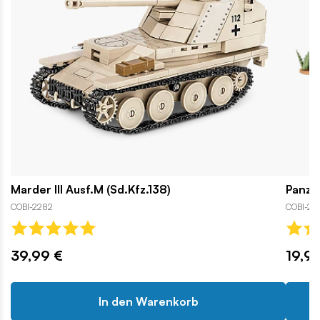
Marder III Ausf.M (Sd.Kfz.138)
Panzer
COBI-2282
COBI-27
39,99 €
19,9
In den Warenkorb