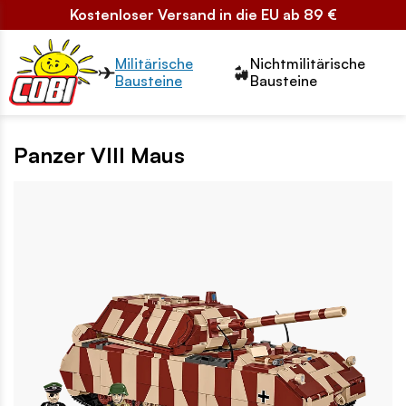
Kostenloser Versand in die EU ab 89 €
Przełącznik segmentów2
Militärische
Nichtmilitärische
Bausteine
Bausteine
Panzer VIII Maus