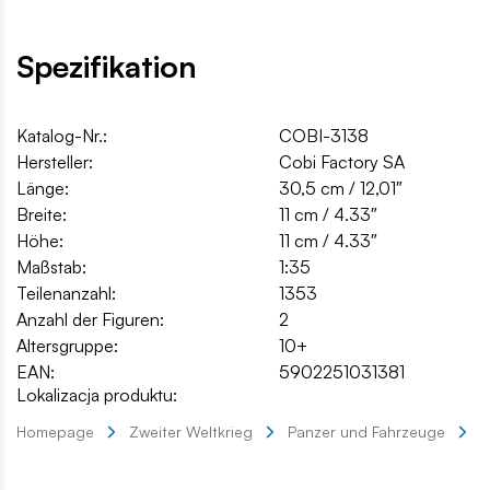
Spezifikation
Katalog-Nr.:
COBI-3138
Hersteller:
Cobi Factory SA
Länge:
30,5 cm / 12,01″
Breite:
11 cm / 4.33″
Höhe:
11 cm / 4.33″
Maßstab:
1:35
Teilenanzahl:
1353
Anzahl der Figuren:
2
Altersgruppe:
10+
EAN:
5902251031381
Lokalizacja produktu:
Homepage
Zweiter Weltkrieg
Panzer und Fahrzeuge
P