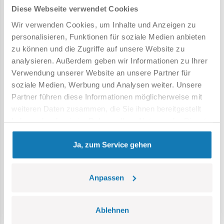
und zu öffnende Luken. Dank dieser Funktionen sieht das
Diese Webseite verwendet Cookies
Modell nicht nur großartig aus, sondern bietet auch jede
Wir verwenden Cookies, um Inhalte und Anzeigen zu
Menge Spielspaß.
personalisieren, Funktionen für soziale Medien anbieten
zu können und die Zugriffe auf unsere Website zu
• Wie ein echtes Fahrzeug
– die Maus bewegt sich auf
analysieren. Außerdem geben wir Informationen zu Ihrer
Raupenketten und spiegelt so die Funktionsweise eines
Verwendung unserer Website an unsere Partner für
echten Panzers originalgetreu wider. Der Raupenantrieb
soziale Medien, Werbung und Analysen weiter. Unsere
ermöglicht eine sanfte Bewegung auf verschiedenen
Partner führen diese Informationen möglicherweise mit
Oberflächen und sorgt so für mehr Realismus.
weiteren Daten zusammen, die Sie ihnen bereitgestellt
• Einfacher und angenehmer Aufbau
– Das Set enthält
haben oder die sie im Rahmen Ihrer Nutzung der Dienste
eine verständliche Anleitung mit Abbildungen, die Sie
gesammelt haben.
Schritt für Schritt durch den gesamten Zusammenbau führt.
Ja, zum Service gehen
Anpassen
Ablehnen