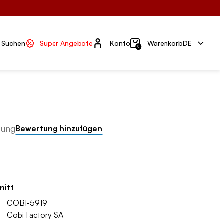
Konto
Suchen
Super Angebote
Konto
Warenkorb
DE
0
tung
Bewertung hinzufügen
nitt
COBI-5919
Cobi Factory SA