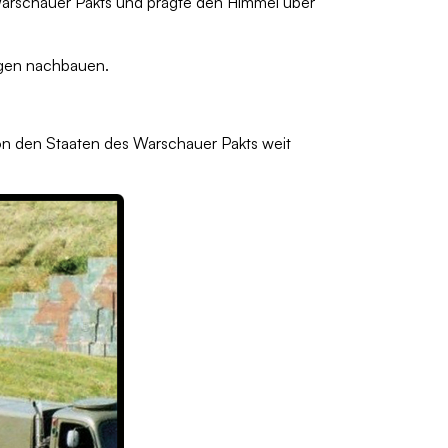
 Warschauer Pakts und prägte den Himmel über
ngen nachbauen.
von den Staaten des Warschauer Pakts weit