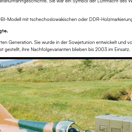
litärluftfahrtgeschichte. Sie war ein Symbol der Luftmacht des
es COBI-Modell mit tschechoslowakischen oder DDR-Holzmarkieru
gte.
tten Generation. Sie wurde in der Sowjetunion entwickelt und 
st gestellt, ihre Nachfolgevarianten blieben bis 2003 im Einsatz.