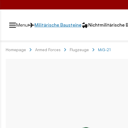
Przełącznik segmentów2
Menu
Militärische Bausteine
Nichtmilitärische 
Homepage
Armed Forces
Flugzeuge
MiG-21