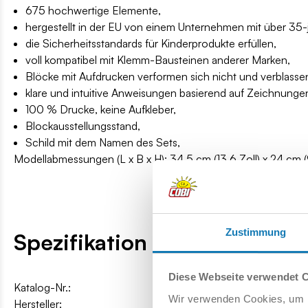
675 hochwertige Elemente,
hergestellt in der EU von einem Unternehmen mit über 35-jä
die Sicherheitsstandards für Kinderprodukte erfüllen,
voll kompatibel mit Klemm-Bausteinen anderer Marken,
Blöcke mit Aufdrucken verformen sich nicht und verblassen
klare und intuitive Anweisungen basierend auf Zeichnung
100 % Drucke, keine Aufkleber,
Blockausstellungsstand,
Schild mit dem Namen des Sets,
Modellabmessungen (L x B x H): 34,5 cm (13,6 Zoll) x 24 cm (9,
Zustimmung
Spezifikation
Diese Webseite verwendet 
Katalog-Nr.:
COBI-5848A
Wir verwenden Cookies, um I
Hersteller:
Cobi Factory SA