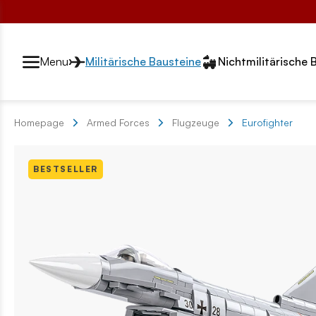
Przełącznik segmentów2
Menu
Militärische Bausteine
Nichtmilitärische 
Homepage
Armed Forces
Flugzeuge
Eurofighter
BESTSELLER