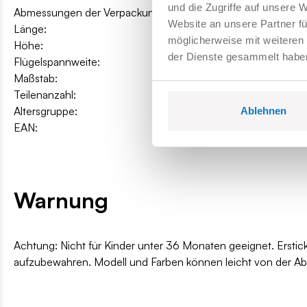
und die Zugriffe auf unsere 
Abmessungen der Verpackung:
45 x 28 x 6 cm
Website an unsere Partner fü
Länge:
34,5 cm / 13.6″
möglicherweise mit weiteren
Höhe:
11,8 cm / 4.6″
der Dienste gesammelt habe
Flügelspannweite:
24 cm / 9.4″
Maßstab:
1:48
Teilenanzahl:
675
Altersgruppe:
8+
Ablehnen
EAN:
5902251058487
Warnung
Achtung: Nicht für Kinder unter 36 Monaten geeignet. Erstic
aufzubewahren. Modell und Farben können leicht von der A