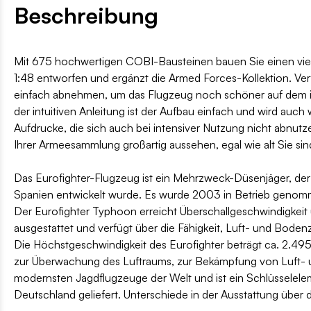
Beschreibung
Mit 675 hochwertigen COBI-Bausteinen bauen Sie einen vie
1:48 entworfen und ergänzt die Armed Forces-Kollektion. Ver
einfach abnehmen, um das Flugzeug noch schöner auf dem im 
der intuitiven Anleitung ist der Aufbau einfach und wird au
Aufdrucke, die sich auch bei intensiver Nutzung nicht abnutze
Ihrer Armeesammlung großartig aussehen, egal wie alt Sie sin
Das Eurofighter-Flugzeug ist ein Mehrzweck-Düsenjäger, de
Spanien entwickelt wurde. Es wurde 2003 in Betrieb genomm
Der Eurofighter Typhoon erreicht Überschallgeschwindigkeit un
ausgestattet und verfügt über die Fähigkeit, Luft- und Bode
Die Höchstgeschwindigkeit des Eurofighter beträgt ca. 2.495
zur Überwachung des Luftraums, zur Bekämpfung von Luft- un
modernsten Jagdflugzeuge der Welt und ist ein Schlüsselele
Deutschland geliefert. Unterschiede in der Ausstattung übe