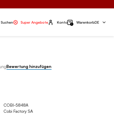
Konto
Suchen
Super Angebote
Konto
Warenkorb
DE
0
ung
Bewertung hinzufügen
COBI-5848A
Cobi Factory SA