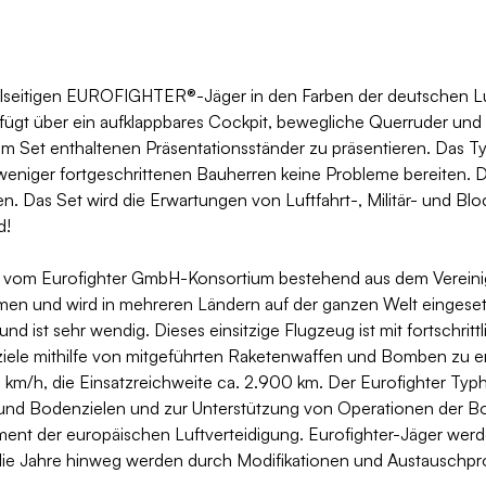
lseitigen EUROFIGHTER®-Jäger in den Farben der deutschen Luf
fügt über ein aufklappbares Cockpit, bewegliche Querruder und R
Set enthaltenen Präsentationsständer zu präsentieren. Das Typ
ch weniger fortgeschrittenen Bauherren keine Probleme bereiten.
n. Das Set wird die Erwartungen von Luftfahrt-, Militär- und Bloc
d!
r vom Eurofighter GmbH-Konsortium bestehend aus dem Vereinigt
en und wird in mehreren Ländern auf der ganzen Welt eingeset
d ist sehr wendig. Dieses einsitzige Flugzeug ist mit fortschrit
nziele mithilfe von mitgeführten Raketenwaffen und Bomben zu e
 km/h, die Einsatzreichweite ca. 2.900 km. Der Eurofighter Typ
d Bodenzielen und zur Unterstützung von Operationen der Bode
ment der europäischen Luftverteidigung. Eurofighter-Jäger werd
r die Jahre hinweg werden durch Modifikationen und Austauschp