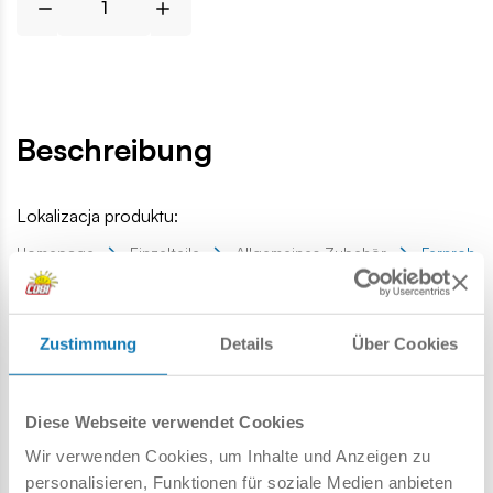
Beschreibung
Lokalizacja produktu:
Homepage
Einzelteile
Allgemeines Zubehör
Fernrohr
Warnung
Zustimmung
Details
Über Cookies
Achtung: Nicht für Kinder unter 36 Monaten geeignet.
Diese Webseite verwendet Cookies
Erstickungsgefahr. Kleine Teile könnten verschluckt
Wir verwenden Cookies, um Inhalte und Anzeigen zu
werden. Wir empfehlen, die Verpackung als Referenz
personalisieren, Funktionen für soziale Medien anbieten
aufzubewahren. Modell und Farben können leicht von der