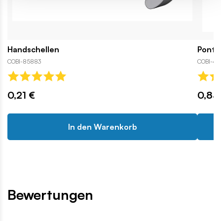
Handschellen
Ponto
COBI-85883
COBI-47
0,21 €
0,83
In den Warenkorb
Bewertungen