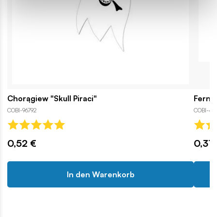
Chorągiew "Skull Piraci"
Ferng
COBI-96792
COBI-43
0,52 €
0,31 
In den Warenkorb