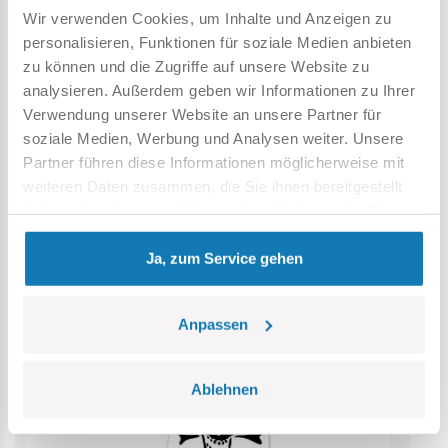
Wir verwenden Cookies, um Inhalte und Anzeigen zu
Achtung: Nicht für Kinder unter 36 Monaten geeignet.
personalisieren, Funktionen für soziale Medien anbieten
Erstickungsgefahr. Kleine Teile könnten verschluckt
zu können und die Zugriffe auf unsere Website zu
werden. Wir empfehlen, die Verpackung als Referenz
analysieren. Außerdem geben wir Informationen zu Ihrer
aufzubewahren. Modell und Farben können leicht von der
Verwendung unserer Website an unsere Partner für
Abbildung abweichen.
soziale Medien, Werbung und Analysen weiter. Unsere
Partner führen diese Informationen möglicherweise mit
weiteren Daten zusammen, die Sie ihnen bereitgestellt
Kategorie Bestseller
haben oder die sie im Rahmen Ihrer Nutzung der Dienste
gesammelt haben.
Ja, zum Service gehen
Anpassen
Ablehnen