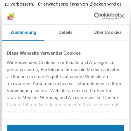
zu verbessern. Für erwachsene Fans von Blöcken wird es
ein schönes Modell eines historischen Fahrzeugs sein und
vielleicht der Beginn einer zukünftigen Kollektion.
156 hochwertige Komponenten,
Zustimmung
Details
Über Cookies
hergestellt in der EU von einem Unternehmen mit über
20-jähriger Tradition,
Sicherheitsstandards für Kinderprodukte erfüllen,
Diese Webseite verwendet Cookies
voll kompatibel mit anderen Klemmbausteinmarken,
Wir verwenden Cookies, um Inhalte und Anzeigen zu
Blöcke mit Drucken verformen sich nicht und verblassen
personalisieren, Funktionen für soziale Medien anbieten
nicht während des Spiels oder unter dem Einfluss von
zu können und die Zugriffe auf unsere Website zu
Temperatur.
analysieren. Außerdem geben wir Informationen zu Ihrer
klare und intuitive Anleitung basierend auf Zeichnungen
Verwendung unserer Website an unsere Partner für
und Symbolen,
soziale Medien, Werbung und Analysen weiter. Unsere
durchdrehende Räder.
Partner führen diese Informationen möglicherweise mit
weiteren Daten zusammen, die Sie ihnen bereitgestellt
Spezifikation
haben oder die sie im Rahmen Ihrer Nutzung der Dienste
gesammelt haben.