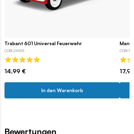
Trabant 601 Universal Feuerwehr
Manit
COBI-24555
COBI-168
14,99 €
17,9
In den Warenkorb
Bewertungen