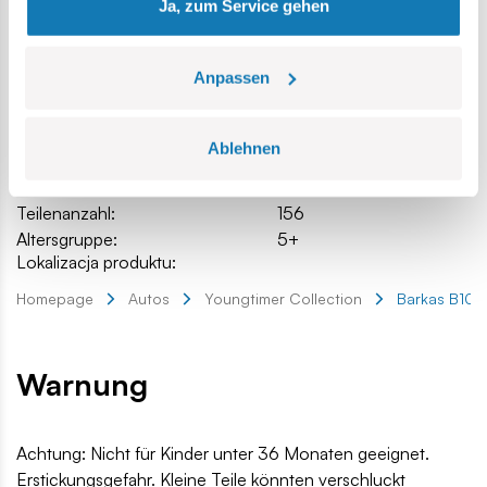
Ja, zum Service gehen
Katalog-Nr.:
COBI-24593
Hersteller:
Cobi Factory SA
Anpassen
Abmessungen der Verpackung:
23,5 x 18 x 5 cm
Länge:
13,5 cm / 5.3″
Breite:
7 cm / 2.8″
Ablehnen
Höhe:
6 cm / 2.4″
Maßstab:
1:35
Teilenanzahl:
156
Altersgruppe:
5+
Lokalizacja produktu:
Homepage
Autos
Youngtimer Collection
Barkas B100
Warnung
Achtung: Nicht für Kinder unter 36 Monaten geeignet.
Erstickungsgefahr. Kleine Teile könnten verschluckt