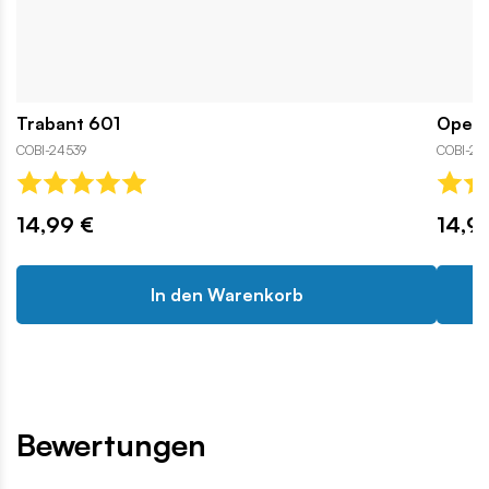
Trabant 601
Opel 
COBI-24539
COBI-24
14,99 €
14,9
In den Warenkorb
Bewertungen