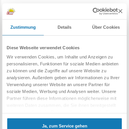
134 hochwertige Elemente
Produkt unter der Original-OPEL-Lizenz
hergestellt in der EU von einem Unternehmen mit über
Zustimmung
Details
Über Cookies
20-jähriger Tradition,
die Sicherheitsstandards für Kinderprodukte erfüllen,
voll kompatibel mit Klemm-Bausteinen anderer Marken,
Diese Webseite verwendet Cookies
Blöcke mit Aufdrucken verformen sich nicht und
verblassen nicht beim Spielen oder unter
Wir verwenden Cookies, um Inhalte und Anzeigen zu
Temperatureinfluss,
personalisieren, Funktionen für soziale Medien anbieten
Maßstab 1:35,
zu können und die Zugriffe auf unsere Website zu
Modellabmessungen (L x B x H): 13,2 cm (5,2 Zoll) x 5,5 cm
analysieren. Außerdem geben wir Informationen zu Ihrer
(2,2 Zoll) x 4 cm (1,6 Zoll)
Verwendung unserer Website an unsere Partner für
soziale Medien, Werbung und Analysen weiter. Unsere
Partner führen diese Informationen möglicherweise mit
weiteren Daten zusammen, die Sie ihnen bereitgestellt
Spezifikation
haben oder die sie im Rahmen Ihrer Nutzung der Dienste
gesammelt haben.
Ja, zum Service gehen
Katalog-Nr.:
COBI-24598