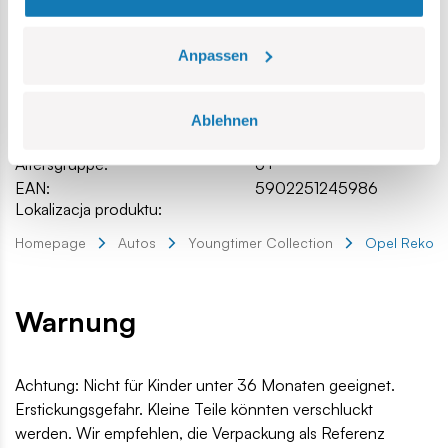
Hersteller:
Cobi Factory SA
Länge:
13,2 cm / 5.2″
Anpassen
Breite:
5.5 cm / 2.2″
Höhe:
4 cm / 1.6″
Maßstab:
1:35
Ablehnen
Teilenanzahl:
134
Altersgruppe:
6+
EAN:
5902251245986
Lokalizacja produktu:
Homepage
Autos
Youngtimer Collection
Opel Rekord
Warnung
Achtung: Nicht für Kinder unter 36 Monaten geeignet.
Erstickungsgefahr. Kleine Teile könnten verschluckt
werden. Wir empfehlen, die Verpackung als Referenz