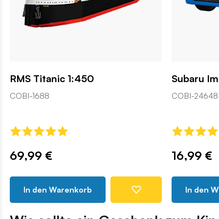
RMS Titanic 1:450
Subaru I
COBI-1688
COBI-24648
69,99 €
16,99 €
In den Warenkorb
In den 