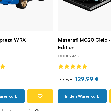
mpreza WRX
Maserati MC20 Cielo -
Edition
COBI-24351
129,99 €
139,99 €
Warenkorb
In den Warenkorb