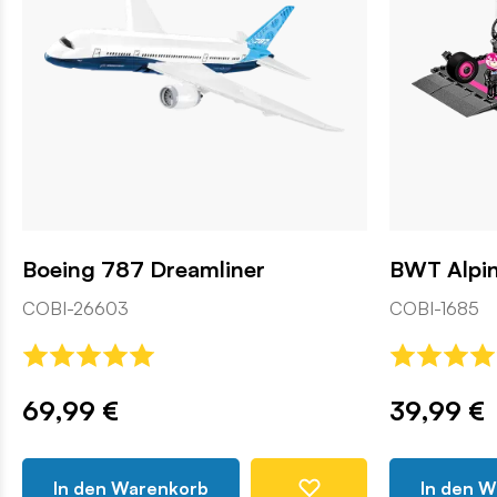
Boeing 787 Dreamliner
BWT Alpin
COBI-26603
COBI-1685
69,99 €
39,99 €
In den Warenkorb
In den 