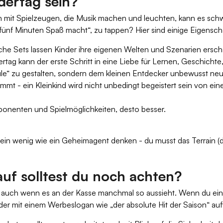
dertag sein?
en mit Spielzeugen, die Musik machen und leuchten, kann es schw
r fünf Minuten Spaß macht“, zu tappen? Hier sind einige Eigensc
che Sets lassen Kinder ihre eigenen Welten und Szenarien ersch
ag kann der erste Schritt in eine Liebe für Lernen, Geschichte,
Schule“ zu gestalten, sondern dem kleinen Entdecker unbewusst n
stimmt - ein Kleinkind wird nicht unbedingt begeistert sein von 
mponenten und Spielmöglichkeiten, desto besser.
ein wenig wie ein Geheimagent denken - du musst das Terrain (d
uf solltest du noch achten?
- auch wenn es an der Kasse manchmal so aussieht. Wenn du ein 
er mit einem Werbeslogan wie „der absolute Hit der Saison“ au