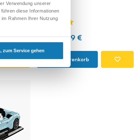
hrer Verwendung unserer
 führen diese Informationen
ie im Rahmen Ihrer Nutzung
91,99 €
99,99 €
, zum Service gehen
In den Warenkorb