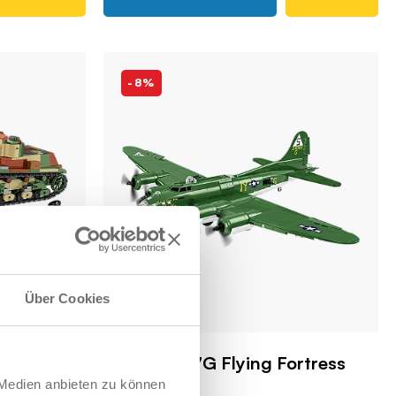
-8%
Über Cookies
September
Boeing B-17G Flying Fortress
 Medien anbieten zu können
age
COBI-5750