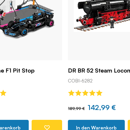
e F1 Pit Stop
DR BR 52 Steam Loco
COBI-6282
142,99 €
189,99 €
Warenkorb
In den Warenkorb