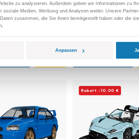
Website zu analysieren. Außerdem geben wir Informationen zu I
COBI-2659
r soziale Medien, Werbung und Analysen weiter. Unsere Partner
 Daten zusammen, die Sie ihnen bereitgestellt haben oder die s
n.
,99 €
99,99 €
114,99 €
Anpassen
Ja
Warenkorb
In den Warenkorb
Rabatt -10,00 €