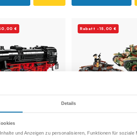
40,00 €
Rabatt -15,00 €
Details
Cookies
/TY2 Steam
Panzer I vs 7TP DW (
nhalte und Anzeigen zu personalisieren, Funktionen für soziale
ve
1939) - Limitierte Aufl