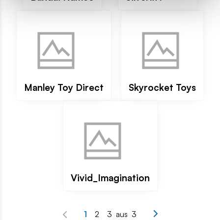
Manley Toy Direct
Skyrocket Toys
Vivid_Imagination
1
2
3
aus
3