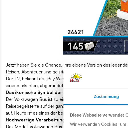
Jetzt haben Sie die Chance, Ihre eigene Version des legendä
Reisen, Abenteuer und geistige Freiheit geworden ist!
Der T2, bekannt als „Bay Window“, (hergestellt Mitte der 19
einer markanten, abgerundeten Windschutzscheibe aus.
Das ikonische Symbol der Freiheit
Zustimmung
Der Volkswagen Bus ist zu einem Symbol für Freiheit und Reis
Reisebegeisterte auf der ganzen Welt geworden. Im Laufe de
auf. Heute ist es eines der bekanntesten Autos der Welt und
Diese Webseite verwendet 
Hochwertige Verarbeitung von COBI!
Wir verwenden Cookies, um I
Das Modell Volkswagen Bus zeichnet sich durch seine charakt