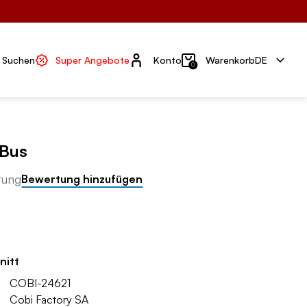
Konto
Suchen
Super Angebote
Konto
Warenkorb
DE
0
 Bus
tung
Bewertung hinzufügen
nitt
COBI-24621
Cobi Factory SA