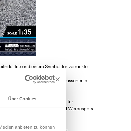
ilindustrie und einem Symbol für verrückte
ichnete sich durch ein modernes Aussehen mit
Über Cookies
 einem beliebten Transportmittel für
zahllosen Filmen, Musikvideos und Werbespots
aber an.
 Medien anbieten zu können
iginallackierung aus. Dieses aus