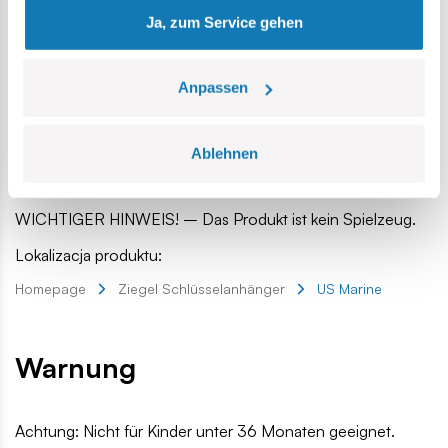
Schlüsselanhängers verloren gehen.
Ja, zum Service gehen
Ein Schlüsselanhänger ist ein tolles Gadget, das Sie bei
Ihren Aktivitäten und auf Reisen als Schlüsselanhänger, als
Anpassen
Dekoration für Ihr Zimmer, Ihren Arbeitsplatz, Ihr Auto, Ihre
Tasche, Ihr Federmäppchen oder Ihren Rucksack
Ablehnen
verwenden können. Nur Ihre Vorstellungskraft begrenzt die
Art und Weise, wie Sie Ihre Leidenschaft ausdrücken!
WICHTIGER HINWEIS! – Das Produkt ist kein Spielzeug.
Lokalizacja produktu:
Homepage
Ziegel Schlüsselanhänger
US Marine
Warnung
Achtung: Nicht für Kinder unter 36 Monaten geeignet.