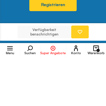
Registrieren
Verfügbarkeit
Odwiedź nasz profil w serwisie 
Odwiedź nasz profil w serwi
Odwiedź nasz profil w se
Odwiedź nasz profil w
Odwiedź nasz profi
benachrichtigen
Folgen Sie uns
Konto
0
Menu
Suchen
Super Angebote
Konto
Warenkorb
Info
Kundenservice
Shop
Kontakt
Copyright © COBI SA
Ausführung:
Ideo