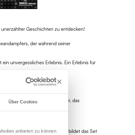
d unerzählter Geschichten zu entdecken!
Ozeandampfers, der während seiner
 ein unvergessliches Erlebnis. Ein Erlebnis für
ten Sockel, der es zu einem
er als auch für das Kinderzimmer, das
Über Cookies
 Maßstab Bewunderung.
0 cm und einer Höhe von 27 cm bildet das Set
 Medien anbieten zu können