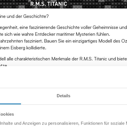
teine und der Geschichte?
legenheit, eine faszinierende Geschichte voller Geheimnisse un
te sich wie wahre Entdecker maritimer Mysterien fühlen.
ahrzehnten fasziniert. Bauen Sie ein einzigartiges Modell des 
inem Eisberg kollidierte.
ell alle charakteristischen Merkmale der R.M.S. Titanic und bietet
tze.
ngswert – es ist groß, formschön und verfügt über einen markan
h perfekt sowohl für das Zimmer erwachsener Geschichtsliebhab
Details
, regt zum Gespräch an und weckt mit seinen Details und seinem
Cookies
für jeden Sammler. Mit einer beeindruckenden Länge von über 9
nhalte und Anzeigen zu personalisieren, Funktionen für soziale