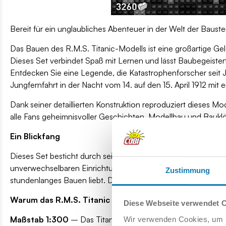
Bereit für ein unglaubliches Abenteuer in der Welt der Baus
Das Bauen des R.M.S. Titanic-Modells ist eine großartige Ge
Dieses Set verbindet Spaß mit Lernen und lässt Baubegeister
Entdecken Sie eine Legende, die Katastrophenforscher seit J
Jungfernfahrt in der Nacht vom 14. auf den 15. April 1912 mit e
Dank seiner detaillierten Konstruktion reproduziert dieses Mod
alle Fans geheimnisvoller Geschichten, Modellbau und Bauklö
Ein Blickfang
Dieses Set besticht durch seinen beeindruckenden Ausstellu
unverwechselbaren Einrichtungselement macht. Es eignet sic
Zustimmung
stundenlanges Bauen liebt. Dieses Modell ist ein Blickfang
Warum das R.M.S. Titanic Set wählen?
Diese Webseite verwendet 
Maßstab 1:300
– Das Titanic-Modell ist ein wahres Juwel 
Wir verwenden Cookies, um I