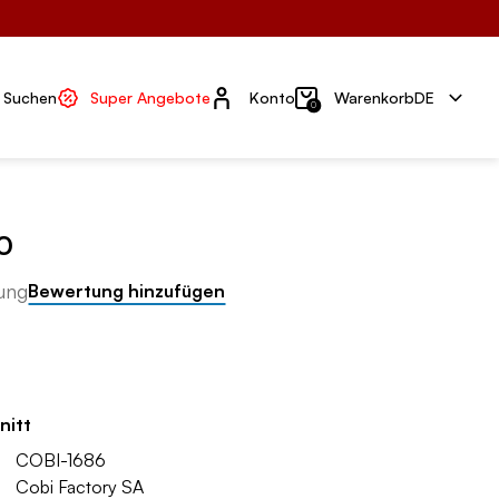
Konto
Suchen
Super Angebote
Konto
Warenkorb
DE
0
0
ung
Bewertung hinzufügen
nitt
COBI-1686
Cobi Factory SA