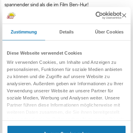
spannender sind als die im Film Ben-Hur!
Bauen Sie Geschichte, Stein für Stein!
93 hochwertige Elemente,
Zustimmung
Details
Über Cookies
hergestellt in der EU von einem Unternehmen mit über
35-jähriger Tradition,
die Sicherheitsstandards für Kinderprodukte erfüllen,
Diese Webseite verwendet Cookies
voll kompatibel mit Bausteinen anderer Marken,
Wir verwenden Cookies, um Inhalte und Anzeigen zu
Blöcke mit Aufdrucken verformen sich nicht und
personalisieren, Funktionen für soziale Medien anbieten
verblassen nicht beim Spielen oder unter
zu können und die Zugriffe auf unsere Website zu
Temperatureinfluss,
analysieren. Außerdem geben wir Informationen zu Ihrer
1 Figur mit Zubehör,
Verwendung unserer Website an unsere Partner für
zwei Pferdefiguren und ein Streitwagen,
soziale Medien, Werbung und Analysen weiter. Unsere
Partner führen diese Informationen möglicherweise mit
weiteren Daten zusammen, die Sie ihnen bereitgestellt
Spezifikation
haben oder die sie im Rahmen Ihrer Nutzung der Dienste
gesammelt haben.