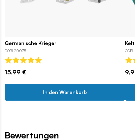
Germanische Krieger
Keltis
COBI-20075
COBI-20
15,99 €
9,99
In den Warenkorb
Bewertungen