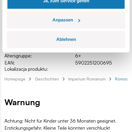
Ja, zum Service gehen
Katalog-Nr.:
COBI-20069
Hersteller:
Cobi Factory SA
Anpassen
Länge:
13 cm / 5.1″
Breite:
5,5 cm / 2.2″
Höhe:
5 cm / 2″
Ablehnen
Teilenanzahl:
93
Anzahl der Figuren:
3
Altersgruppe:
6+
EAN:
5902251200695
Lokalizacja produktu:
Homepage
Geschichten
Imperium Romanum
Römische
Warnung
Achtung: Nicht für Kinder unter 36 Monaten geeignet.
Erstickungsgefahr. Kleine Teile könnten verschluckt