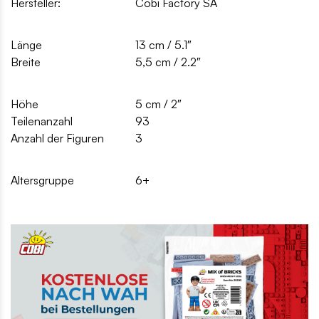
Hersteller:
Cobi Factory SA
Länge
13 cm / 5.1″
Breite
5,5 cm / 2.2″
Höhe
5 cm / 2″
Teilenanzahl
93
Anzahl der Figuren
3
Altersgruppe
6+