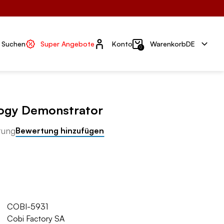
Konto
Suchen
Super Angebote
Konto
Warenkorb
DE
0
logy Demonstrator
tung
Bewertung hinzufügen
COBI-5931
Cobi Factory SA