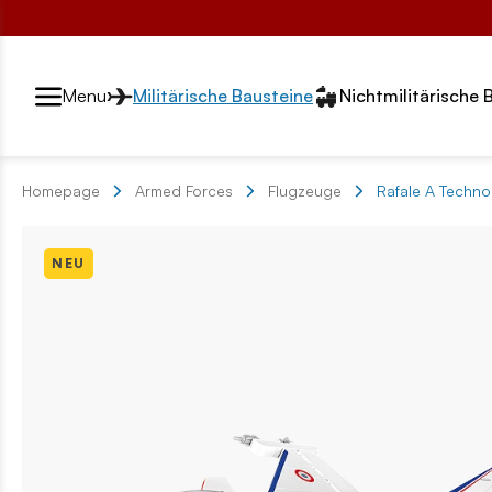
Przełącznik segmentów2
Menu
Militärische Bausteine
Nichtmilitärische 
Homepage
Armed Forces
Flugzeuge
Rafale A Techn
NEU