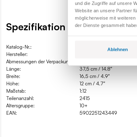
und die Zugriffe auf unsere 
Website an unsere Partner fü
möglicherweise mit weiteren
Spezifikation
der Dienste gesammelt habe
Katalog-Nr.:
COBI-24344
Ablehnen
Hersteller:
Cobi Factory SA
Abmessungen der Verpackung:
45 x 32 x 11 cm
Länge:
37,5 cm / 14.8″
Breite:
16,5 cm / 4.9″
Höhe:
12 cm / 4.7″
Maßstab:
1:12
Teilenanzahl:
2415
Altersgruppe:
10+
EAN:
5902251243449