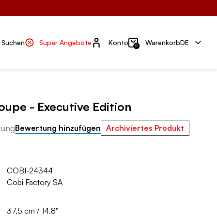
Konto
Suchen
Super Angebote
Konto
Warenkorb
DE
0
upe - Executive Edition
tung
Bewertung hinzufügen
Archiviertes Produkt
COBI-24344
Cobi Factory SA
37,5 cm / 14.8″