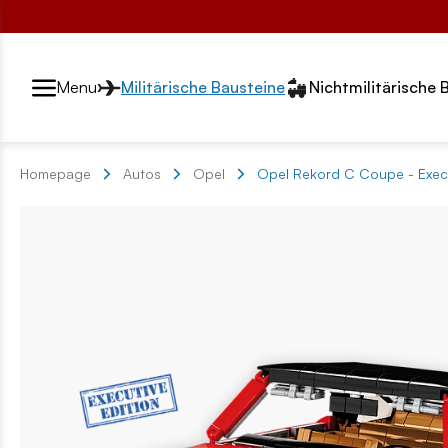
Przełącznik segmentów2
Menu
Militärische Bausteine
Nichtmilitärische 
Homepage
Autos
Opel
Opel Rekord C Coupe - Execu