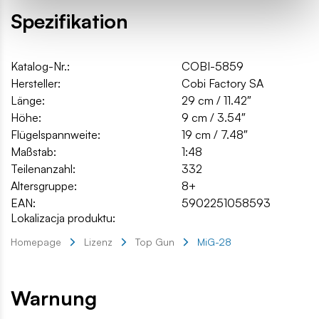
Spezifikation
Katalog-Nr.:
COBI-5859
Hersteller:
Cobi Factory SA
Länge:
29 cm / 11.42″
Höhe:
9 cm / 3.54″
Flügelspannweite:
19 cm / 7.48″
Maßstab:
1:48
Teilenanzahl:
332
Altersgruppe:
8+
EAN:
5902251058593
Lokalizacja produktu:
Homepage
Lizenz
Top Gun
MiG-28
Warnung