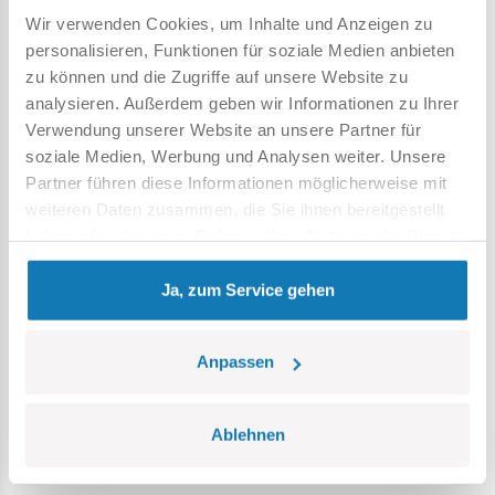
Blöcke mit Aufdrucken verformen sich nicht und
Wir verwenden Cookies, um Inhalte und Anzeigen zu
verblassen nicht beim Spielen oder unter
personalisieren, Funktionen für soziale Medien anbieten
Temperatureinfluss,
zu können und die Zugriffe auf unsere Website zu
klare und intuitive Anweisungen basierend auf
analysieren. Außerdem geben wir Informationen zu Ihrer
Zeichnungen und Symbolen,
Verwendung unserer Website an unsere Partner für
100 % Drucke, keine Aufkleber,
soziale Medien, Werbung und Analysen weiter. Unsere
Blockflugzeugständer,
Partner führen diese Informationen möglicherweise mit
ein Schild mit dem Namen des Sets,
weiteren Daten zusammen, die Sie ihnen bereitgestellt
Modellabmessungen (L x B x H): 290 mm (11,42 Zoll) x 190
haben oder die sie im Rahmen Ihrer Nutzung der Dienste
mm (7,48 Zoll) 90 mm (3,54 Zoll)
gesammelt haben.
Ja, zum Service gehen
Anpassen
Ablehnen