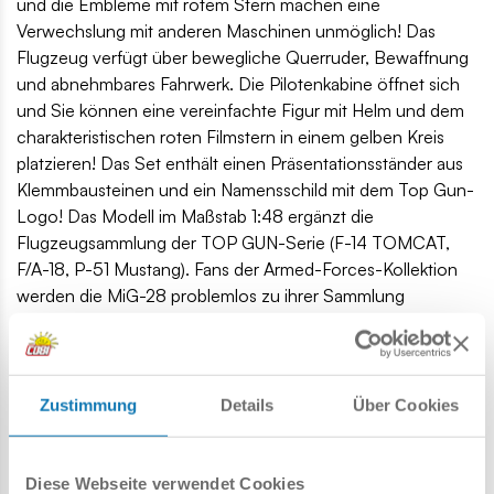
und die Embleme mit rotem Stern machen eine
Verwechslung mit anderen Maschinen unmöglich! Das
Flugzeug verfügt über bewegliche Querruder, Bewaffnung
und abnehmbares Fahrwerk. Die Pilotenkabine öffnet sich
und Sie können eine vereinfachte Figur mit Helm und dem
charakteristischen roten Filmstern in einem gelben Kreis
platzieren! Das Set enthält einen Präsentationsständer aus
Klemmbausteinen und ein Namensschild mit dem Top Gun-
Logo! Das Modell im Maßstab 1:48 ergänzt die
Flugzeugsammlung der TOP GUN-Serie (F-14 TOMCAT,
F/A-18, P-51 Mustang). Fans der Armed-Forces-Kollektion
werden die MiG-28 problemlos zu ihrer Sammlung
hinzufügen. Baue es!
332 hochwertige Elemente,
hergestellt in der EU von einem Unternehmen mit über
Zustimmung
Details
Über Cookies
20-jähriger Tradition,
die Sicherheitsstandards für Kinderprodukte erfüllen,
voll kompatibel mit Klemm-Bausteinen anderer Marken,
Diese Webseite verwendet Cookies