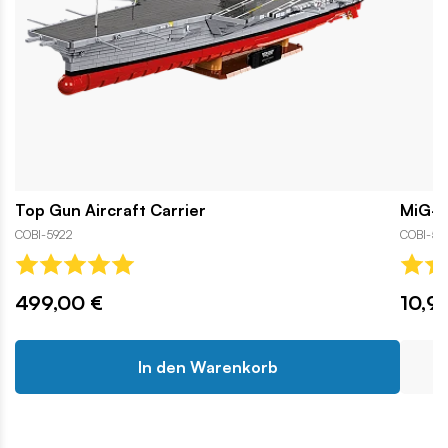
Top Gun Aircraft Carrier
MiG-2
COBI-5922
COBI-59
499,00 €
10,9
In den Warenkorb