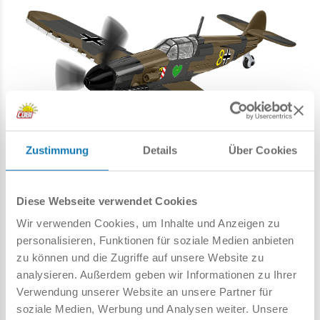
Zustimmung
Details
Über Cookies
• Bewegliche Elemente
– abnehmbare Räder mit
Diese Webseite verwendet Cookies
Gummireifen, ein beweglicher Propeller und Querruder
Wir verwenden Cookies, um Inhalte und Anzeigen zu
erhöhen den Realismus beim Ausstellen des Modells und
personalisieren, Funktionen für soziale Medien anbieten
seine Attraktivität beim Spielen.
zu können und die Zugriffe auf unsere Website zu
analysieren. Außerdem geben wir Informationen zu Ihrer
Verwendung unserer Website an unsere Partner für
soziale Medien, Werbung und Analysen weiter. Unsere