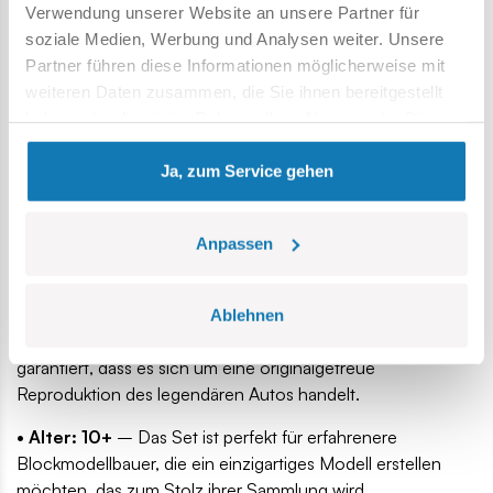
Verwendung unserer Website an unsere Partner für
statische Dekoration – es hat zu öffnende Türen, lenkbare
soziale Medien, Werbung und Analysen weiter. Unsere
Räder und ein funktionierendes Lenksystem! Darüber
Partner führen diese Informationen möglicherweise mit
hinaus verleiht der nachgebildete V6-Motor diesem Modell
weiteren Daten zusammen, die Sie ihnen bereitgestellt
Realismus
haben oder die sie im Rahmen Ihrer Nutzung der Dienste
gesammelt haben.
Ja, zum Service gehen
Anpassen
• Maserati-Lizenz
– Dieses Modell wurde unter der
Ablehnen
Originallizenz des italienischen Herstellers erstellt, was
garantiert, dass es sich um eine originalgetreue
Reproduktion des legendären Autos handelt.
• Alter: 10+
– Das Set ist perfekt für erfahrenere
Blockmodellbauer, die ein einzigartiges Modell erstellen
möchten, das zum Stolz ihrer Sammlung wird