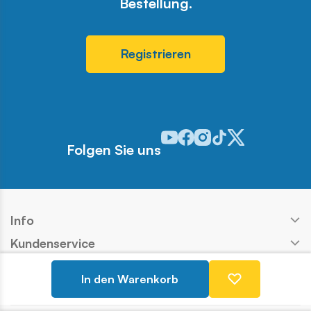
Bestellung.
Registrieren
Odwiedź nasz profil w serwisie 
Odwiedź nasz profil w serwi
Odwiedź nasz profil w se
Odwiedź nasz profil w
Odwiedź nasz profi
Folgen Sie uns
Info
Kundenservice
Shop
In den Warenkorb
Kontakt