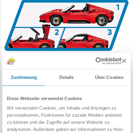
• Beeindruckende Größe
– Das 39 cm lange Modell
macht einen riesigen Eindruck und ist gleichzeitig sehr
präzise, was es zu einer hervorragenden Wahl für Kenner
Zustimmung
Details
Über Cookies
des Blockmodellbaus macht.
• Hochwertige Verarbeitung
– Jedes Element des
Diese Webseite verwendet Cookies
Modells ist aus hochwertigen Materialien gefertigt, was
Langlebigkeit und Liebe zum Detail gewährleistet. Maserati
Wir verwenden Cookies, um Inhalte und Anzeigen zu
MC20 Cielo ist ein Modell, das Ihnen viele Jahre lang
personalisieren, Funktionen für soziale Medien anbieten
dienen wird!
zu können und die Zugriffe auf unsere Website zu
analysieren. Außerdem geben wir Informationen zu Ihrer
• Funktionale Details
– Das Modell ist nicht nur eine