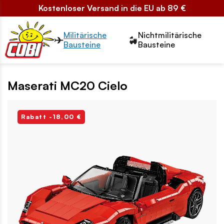
Kostenloser Versand in die EU ab 89 €
Przełącznik segmentów2
Militärische
Nichtmilitärische
Bausteine
Bausteine
Maserati MC20 Cielo
Rabatt -18,00 €