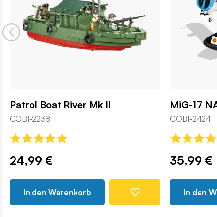
Patrol Boat River Mk II
MiG-17 N
COBI-2238
COBI-2424
24,99 €
35,99 €
In den Warenkorb
In den 