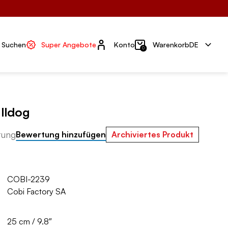
Konto
Suchen
Super Angebote
Konto
Warenkorb
DE
0
lldog
tung
Bewertung hinzufügen
Archiviertes Produkt
COBI-2239
Cobi Factory SA
25 cm / 9.8″