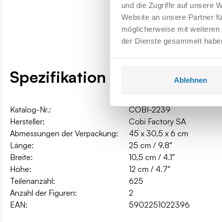
und die Zugriffe auf unsere 
Website an unsere Partner fü
möglicherweise mit weiteren
der Dienste gesammelt habe
Spezifikation
Ablehnen
Katalog-Nr.:
COBI-2239
Hersteller:
Cobi Factory SA
Abmessungen der Verpackung:
45 x 30,5 x 6 cm
Länge:
25 cm / 9.8″
Breite:
10,5 cm / 4.1″
Höhe:
12 cm / 4.7″
Teilenanzahl:
625
Anzahl der Figuren:
2
EAN:
5902251022396