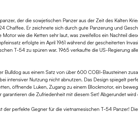
spanzer, der die sowjetischen Panzer aus der Zeit des Kalten Krie
 M24 Chaffee. Er zeichnete sich durch gute Panzerung und Gesc
 Motor wie die Ketten sehr laut, was zweifellos ein Nachteil die
feinsatz erfolgte im April 1961 während der gescheiterten Inva
ischen T-54 zu spüren war. 1965 verkaufte die US-Regierung al
er Bulldog aus einem Satz von über 600 COBI-Bausteinen zus
i intensiver Nutzung nicht abnutzen. Das Design spiegelt perfe
etten, öffnende Luken, Zugang zu einem Blockmotor, ein bewegli
r garantieren die Zufriedenheit mit diesem Set! Abgerundet wir
t der perfekte Gegner für die vietnamesischen T-54 Panzer! Diese