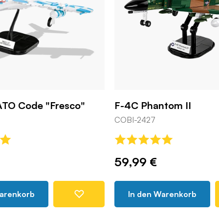
ATO Code "Fresco"
F-4C Phantom II
COBI-2427
59,99 €
Warenkorb
In den Warenkorb