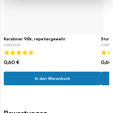
Karabiner 98k, repetiergewehr
Sturm
COBI122280
COBI110
0,60 €
0,60
In den Warenkorb