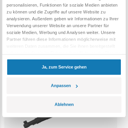
Erstickungsgefahr. Kleine Teile könnten verschluckt
personalisieren, Funktionen für soziale Medien anbieten
werden. Wir empfehlen, die Verpackung als Referenz
zu können und die Zugriffe auf unsere Website zu
aufzubewahren. Modell und Farben können leicht von der
analysieren. Außerdem geben wir Informationen zu Ihrer
Abbildung abweichen.
Verwendung unserer Website an unsere Partner für
soziale Medien, Werbung und Analysen weiter. Unsere
Kategorie Bestseller
Partner führen diese Informationen möglicherweise mit
weiteren Daten zusammen, die Sie ihnen bereitgestellt
haben oder die sie im Rahmen Ihrer Nutzung der Dienste
gesammelt haben.
Ja, zum Service gehen
Anpassen
Ablehnen