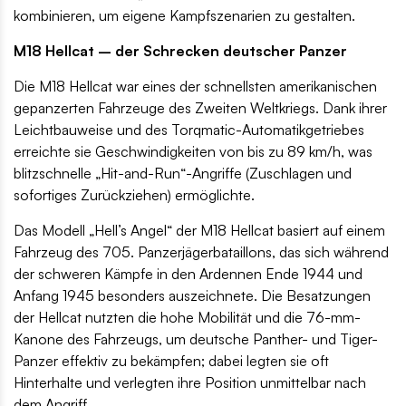
kombinieren, um eigene Kampfszenarien zu gestalten.
M18 Hellcat – der Schrecken deutscher Panzer
Die M18 Hellcat war eines der schnellsten amerikanischen
gepanzerten Fahrzeuge des Zweiten Weltkriegs. Dank ihrer
Leichtbauweise und des Torqmatic-Automatikgetriebes
erreichte sie Geschwindigkeiten von bis zu 89 km/h, was
blitzschnelle „Hit-and-Run“-Angriffe (Zuschlagen und
sofortiges Zurückziehen) ermöglichte.
Das Modell „Hell’s Angel“ der M18 Hellcat basiert auf einem
Fahrzeug des 705. Panzerjägerbataillons, das sich während
der schweren Kämpfe in den Ardennen Ende 1944 und
Anfang 1945 besonders auszeichnete. Die Besatzungen
der Hellcat nutzten die hohe Mobilität und die 76-mm-
Kanone des Fahrzeugs, um deutsche Panther- und Tiger-
Panzer effektiv zu bekämpfen; dabei legten sie oft
Hinterhalte und verlegten ihre Position unmittelbar nach
dem Angriff.