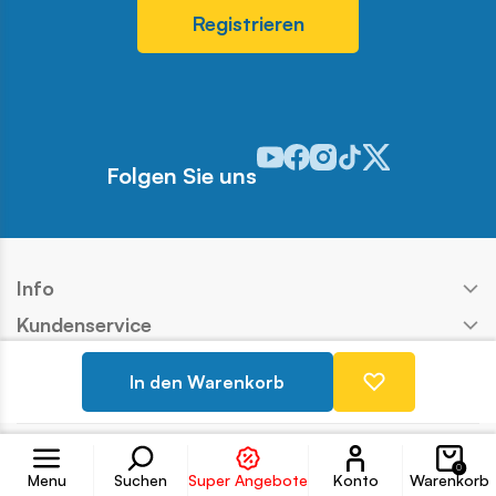
Registrieren
Odwiedź nasz profil w serwisie 
Odwiedź nasz profil w serwi
Odwiedź nasz profil w se
Odwiedź nasz profil w
Odwiedź nasz profi
Folgen Sie uns
Info
Kundenservice
Shop
In den Warenkorb
Kontakt
Konto
Copyright © COBI SA
Ausführung:
Ideo
0
Menu
Suchen
Super Angebote
Konto
Warenkorb