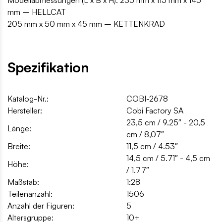
Modellabmessungen (L x B x H): 235 mm x 115 mm x 145
mm – HELLCAT
205 mm x 50 mm x 45 mm – KETTENKRAD
Spezifikation
Katalog-Nr.:
COBI-2678
Hersteller:
Cobi Factory SA
23,5 cm / 9.25″ - 20,5
Länge:
cm / 8,07″
Breite:
11,5 cm / 4.53″
14,5 cm / 5.71″ - 4,5 cm
Höhe:
/ 1.77″
Maßstab:
1:28
Teilenanzahl:
1506
Anzahl der Figuren:
5
Altersgruppe:
10+