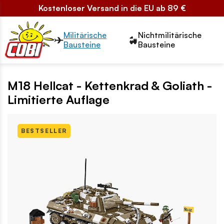
Kostenloser Versand in die EU ab 89 €
Przełącznik segmentów2
Militärische
Nichtmilitärische
Bausteine
Bausteine
M18 Hellcat - Kettenkrad & Goliath -
Limitierte Auflage
BESTSELLER