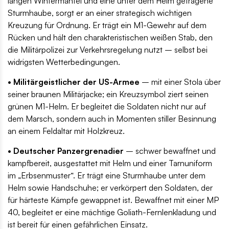
langen Wintermantel und eine unter dem Helm getragene
Sturmhaube, sorgt er an einer strategisch wichtigen
Kreuzung für Ordnung. Er trägt ein M1-Gewehr auf dem
Rücken und hält den charakteristischen weißen Stab, den
die Militärpolizei zur Verkehrsregelung nutzt – selbst bei
widrigsten Wetterbedingungen.
• Militärgeistlicher der US-Armee
– mit einer Stola über
seiner braunen Militärjacke; ein Kreuzsymbol ziert seinen
grünen M1-Helm. Er begleitet die Soldaten nicht nur auf
dem Marsch, sondern auch in Momenten stiller Besinnung
an einem Feldaltar mit Holzkreuz.
• Deutscher Panzergrenadier
– schwer bewaffnet und
kampfbereit, ausgestattet mit Helm und einer Tarnuniform
im „Erbsenmuster“. Er trägt eine Sturmhaube unter dem
Helm sowie Handschuhe; er verkörpert den Soldaten, der
für härteste Kämpfe gewappnet ist. Bewaffnet mit einer MP
40, begleitet er eine mächtige Goliath-Fernlenkladung und
ist bereit für einen gefährlichen Einsatz.