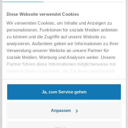
MIG-15-Flugzeuge in der sowjetischen Version und die
tschechoslowakische S-102 und MIG-17 veröffentlicht.
Diese Webseite verwendet Cookies
Das Set wurde vollständig in Polen in der Europäischen
Wir verwenden Cookies, um Inhalte und Anzeigen zu
Union hergestellt.
personalisieren, Funktionen für soziale Medien anbieten
575 hochwertige Elemente,
zu können und die Zugriffe auf unsere Website zu
hergestellt in der EU von einem Unternehmen mit über
analysieren. Außerdem geben wir Informationen zu Ihrer
20-jähriger Tradition,
Verwendung unserer Website an unsere Partner für
die Sicherheitsstandards für Produkte für Kinder erfüllen,
soziale Medien, Werbung und Analysen weiter. Unsere
voll kompatibel mit Klemm-Bausteinen anderer Marken,
Partner führen diese Informationen möglicherweise mit
Blöcke mit Aufdruck verformen sich nicht und verblassen
weiteren Daten zusammen, die Sie ihnen bereitgestellt
nicht beim Spielen oder unter Temperatureinfluss,
haben oder die sie im Rahmen Ihrer Nutzung der Dienste
klare und intuitive Anleitung basierend auf Zeichnungen
gesammelt haben.
und Symbolen,
Ja, zum Service gehen
100% Drucke, keine Aufkleber,
Blockausstellungsstand,
Anpassen
Typenschild,
Pilotenfigur.
Modellabmessungen (Länge x Breite x Höhe):