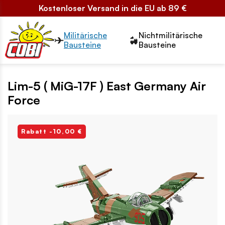
Kostenloser Versand in die EU ab 89 €
Przełącznik segmentów2
Militärische
Nichtmilitärische
Bausteine
Bausteine
Lim-5 ( MiG-17F ) East Germany Air
Force
Rabatt -10,00 €