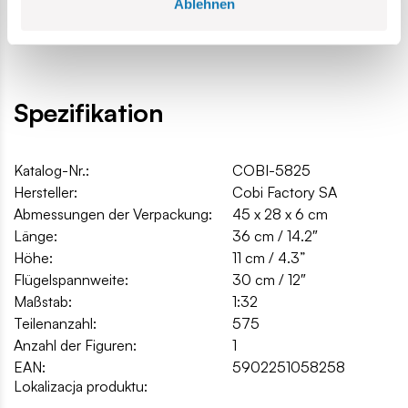
Ablehnen
360 mm x 300 mm x 110 mm
Höhe ab Basis - 150mm
Spezifikation
Katalog-Nr.:
COBI-5825
Hersteller:
Cobi Factory SA
Abmessungen der Verpackung:
45 x 28 x 6 cm
Länge:
36 cm / 14.2″
Höhe:
11 cm / 4.3”
Flügelspannweite:
30 cm / 12″
Maßstab:
1:32
Teilenanzahl:
575
Anzahl der Figuren:
1
EAN:
5902251058258
Lokalizacja produktu: