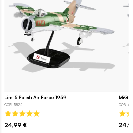
Lim-5 Polish Air Force 1959
MiG-1
COBI-5824
COBI-58
24,99 €
24,9