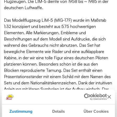
Flugzeugen. Die LIM-5 diente von 1958 bis ~ 1985 in der
deutschen Luftwaffe.
Das Modellflugzeug LIM-5 (MIG-17F) wurde im Maßstab
1:32 konzipiert und besteht aus 575 hochwertigen
Elementen. Alle Markierungen, Embleme und
Beschriftungen auf dem Modell sind Aufdrucke, die sich
während des Gebrauchs nicht abnutzen. Das Set hat
bewegliche Elemente wie Räder und eine aufklappbare
Kabine, in der wir eine tolle Figur eines deutschen Piloten
platzieren können. Besonders schön ist die aus den
Blöcken reproduzierte Tarnung. Das Set enthält einen
Präsentationsständer mit einem Schild mit dem Namen des
Sets und dem Nationalitätskennzeichen. Dank der intuitiven
Anleitung mit klaren Symbolen ist der Aufbau einfach. Das
Flugzeug ist ein Muss für alle Fans der Luftfahrt, des Militärs
und der Militärtechnik. Es ist auch eine perfekte Ergänzung
zu den Sammlungen Streitkräfte, Kalter Krieg und
Zustimmung
Details
Über Cookies
Koreakrieg. In dieser Serie haben wir auch LIM-1 und LIM-5,