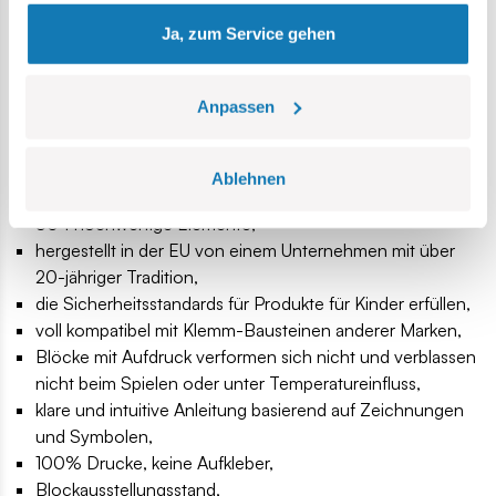
gesammelt haben.
und der Militärtechnik. Es ist auch eine perfekte Ergänzung
Ja, zum Service gehen
zu den Sammlungen Streitkräfte, Kalter Krieg und
Koreakrieg. In dieser Serie haben wir auch das MIG-15-
Flugzeug in der sowjetischen Version und die
Anpassen
tschechoslowakische S-102-Version herausgebracht.
Das Set wurde vollständig in Polen in der Europäischen
Ablehnen
Union hergestellt.
504 hochwertige Elemente,
hergestellt in der EU von einem Unternehmen mit über
20-jähriger Tradition,
die Sicherheitsstandards für Produkte für Kinder erfüllen,
voll kompatibel mit Klemm-Bausteinen anderer Marken,
Blöcke mit Aufdruck verformen sich nicht und verblassen
nicht beim Spielen oder unter Temperatureinfluss,
klare und intuitive Anleitung basierend auf Zeichnungen
und Symbolen,
100% Drucke, keine Aufkleber,
Blockausstellungsstand,