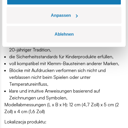
Wenn Sie ein fortgeschrittener Blockkonstrukteur sind,
bietet Ihnen dieses Modell sehr interessante Elemente.
Anpassen
Drücken Sie Ihre Leidenschaft durch Klemmbausteine aus
und bauen Sie Block für Block Geschichte auf!
Ablehnen
130 hochwertige Elemente,
hergestellt in der EU von einem Unternehmen mit über
20-jähriger Tradition,
die Sicherheitsstandards für Kinderprodukte erfüllen,
voll kompatibel mit Klemm-Bausteinen anderer Marken,
Blöcke mit Aufdrucken verformen sich nicht und
verblassen nicht beim Spielen oder unter
Temperatureinfluss,
klare und intuitive Anweisungen basierend auf
Zeichnungen und Symbolen,
Modellabmessungen (L x B x H): 12 cm (4,7 Zoll) x 5 cm (2
Zoll) x 4 cm (1,6 Zoll)
Lokalizacja produktu: