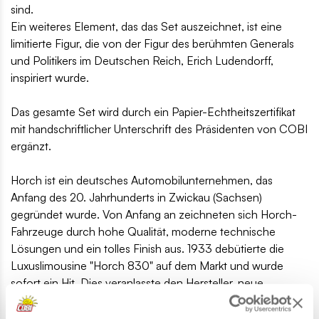
sind.
Ein weiteres Element, das das Set auszeichnet, ist eine
limitierte Figur, die von der Figur des berühmten Generals
und Politikers im Deutschen Reich, Erich Ludendorff,
inspiriert wurde.
Das gesamte Set wird durch ein Papier-Echtheitszertifikat
mit handschriftlicher Unterschrift des Präsidenten von COBI
ergänzt.
Horch ist ein deutsches Automobilunternehmen, das
Anfang des 20. Jahrhunderts in Zwickau (Sachsen)
gegründet wurde. Von Anfang an zeichneten sich Horch-
Fahrzeuge durch hohe Qualität, moderne technische
Lösungen und ein tolles Finish aus. 1933 debütierte die
Luxuslimousine "Horch 830" auf dem Markt und wurde
sofort ein Hit. Dies veranlasste den Hersteller, neue
Varianten des Autos herauszubringen. In den folgenden
Jahren erschienen der verkürzte Horch 830BK und der