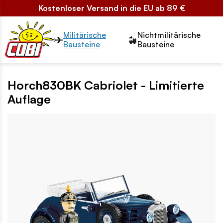
Kostenloser Versand in die EU ab 89 €
Przełącznik segmentów2
Militärische
Nichtmilitärische
Bausteine
Bausteine
Horch830BK Cabriolet - Limitierte
Auflage