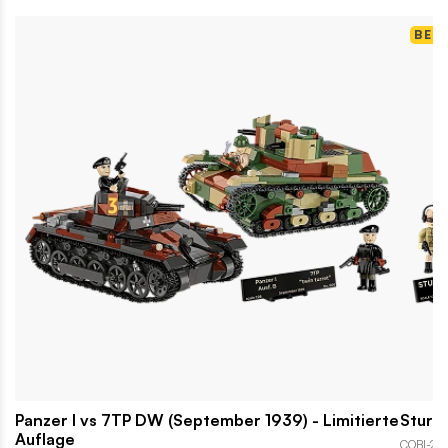
BES
Panzer I vs 7TP DW (September 1939) - Limitierte
Sturmg
Auflage
COBI-26