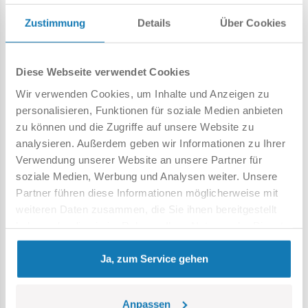
Horch 830BL in der verlängerten Karosserieversion.
Zustimmung
Details
Über Cookies
302 hochwertige Elemente,
hergestellt in der EU von einem Unternehmen mit über
Diese Webseite verwendet Cookies
20-jähriger Tradition,
erfüllen die Sicherheitsstandards für Produkte für Kinder,
Wir verwenden Cookies, um Inhalte und Anzeigen zu
voll kompatibel mit anderen Marken von Klemm-
personalisieren, Funktionen für soziale Medien anbieten
Bausteinen,
zu können und die Zugriffe auf unsere Website zu
Blöcke mit Aufdruck verformen sich nicht und verblassen
analysieren. Außerdem geben wir Informationen zu Ihrer
nicht während des Spiels oder unter Temperatureinfluss,
Verwendung unserer Website an unsere Partner für
Auto Model,
soziale Medien, Werbung und Analysen weiter. Unsere
1 Figur von Erich Ludendorff,
Partner führen diese Informationen möglicherweise mit
Drucke auf Radkappen,
weiteren Daten zusammen, die Sie ihnen bereitgestellt
ein nummeriertes Schild mit dem Namen des Fahrzeugs,
haben oder die sie im Rahmen Ihrer Nutzung der Dienste
ein Echtheitszertifikat in Papierform.
gesammelt haben.
Modellmaße (L x H): 12 cm (4,7") x 6 cm (2,4"")
Ja, zum Service gehen
Anpassen