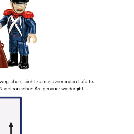
glichen, leicht zu manövrierenden Lafette.
r Napoleonischen Ära genauer wiedergibt.