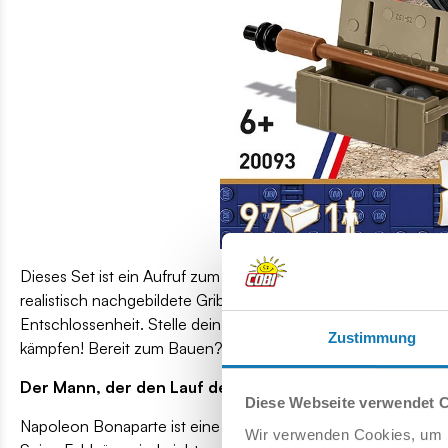
Dieses Set ist ein Aufruf zum Kampf im Herzen der Napoleoni
realistisch nachgebildete Gribeauval-Kanone und der Kanonier 
Entschlossenheit. Stelle dein eigenes Bataillon zusammen und
Zustimmung
kämpfen! Bereit zum Bauen? Bereit für den Triumph!
Der Mann, der den Lauf der Geschichte veränderte!
Diese Webseite verwendet 
Napoleon Bonaparte ist eine der faszinierendsten Persönlic
Wir verwenden Cookies, um I