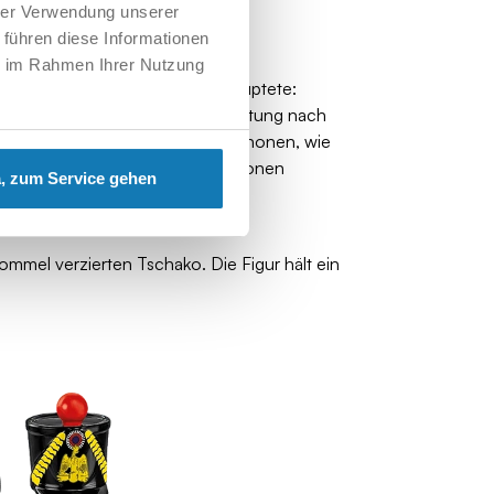
hen Schicksalswendungen
.
hrer Verwendung unserer
 führen diese Informationen
ie im Rahmen Ihrer Nutzung
 als Artillerieoffizier. Er behauptete:
ische Artillerie verwendete Ausrüstung nach
6-Zoll-Haubitzen. 12-Pfünder-Kanonen, wie
ten Kanonieren konnten diese Kanonen
, zum Service gehen
mmel verzierten Tschako. Die Figur hält ein