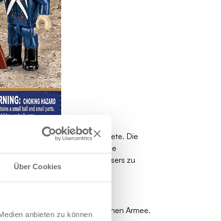
 Grande Armée in ganz Europa ebnete. Die
 Disziplin, Feuerkraft und eiserne
dert. Zeit, an der Seite des Kaisers zu
Über Cookies
 Reformer und Schöpfer der modernen Armee.
 Medien anbieten zu können