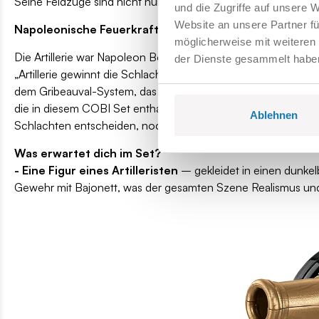
Seine Feldzüge sind nicht nur Lehrmeister der Taktik, sonde
und die Zugriffe auf unsere 
Website an unsere Partner fü
Napoleonische Feuerkraft
möglicherweise mit weiteren
Die Artillerie war Napoleon Bonapartes ganzer Stolz, und das a
der Dienste gesammelt habe
„Artillerie gewinnt die Schlacht“, und sein Ansatz revolutio
dem Gribeauval-System, das in den 1770er Jahren eingeführ
die in diesem COBI Set enthaltene, bildeten das Rückgrat de
Ablehnen
Schlachten entscheiden, noch bevor die Infanterie aufeinande
Was erwartet dich im Set?
- Eine Figur eines Artilleristen
– gekleidet in einen dunkel
Gewehr mit Bajonett, was der gesamten Szene Realismus und 