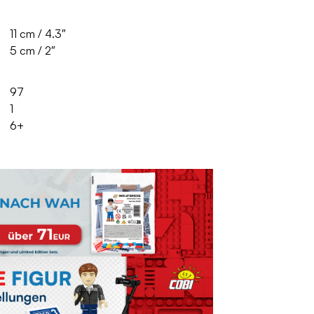
11 cm / 4.3″
5 cm / 2″
97
1
6+