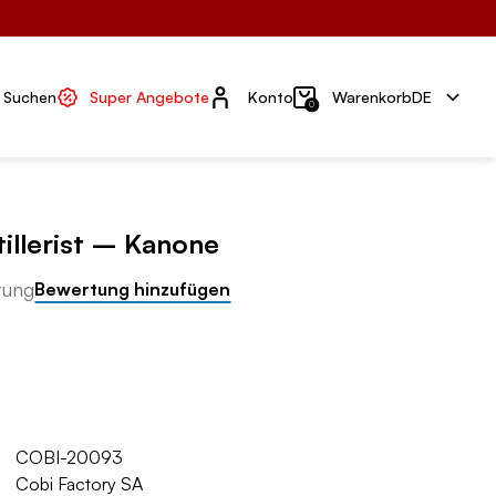
Konto
Suchen
Super Angebote
Konto
Warenkorb
DE
0
tillerist – Kanone
tung
Bewertung hinzufügen
COBI-20093
Cobi Factory SA