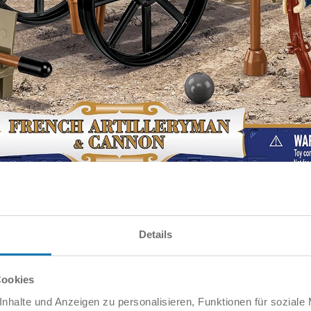
schen Ära. Erlebe die Macht der Artillerie, die den Weg für die
in dunkelblauer Uniform mit blutroten Revers sind ein Symbol für
 spüre das Dröhnen der Salve, die den Lauf der Geschichte verän
Details
Cookies
hkeiten der europäischen Geschichte – ein brillanter Stratege,
nhalte und Anzeigen zu personalisieren, Funktionen für soziale