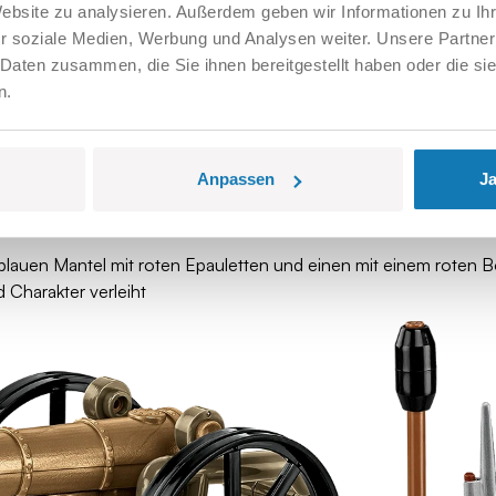
rn auch Geschichten von Ehrgeiz,
Entschlossenheit und dramatisc
Website zu analysieren. Außerdem geben wir Informationen zu I
r soziale Medien, Werbung und Analysen weiter. Unsere Partner
 Daten zusammen, die Sie ihnen bereitgestellt haben oder die s
us gutem Grund, denn er selbst begann seine militärische Laufbahn
n.
nierte den Einsatz von Kanonen auf dem Schlachtfeld. Die französ
t wurde. Dazu gehörten 4-, 8- und 12-Pfünder-Kanonen sowie 
r Feuerkraft in der Hauptkampflinie. Unterstützt von ausgebilde
Anpassen
Ja
rprallte.
blauen Mantel mit roten Epauletten und einen mit einem roten Bo
Charakter verleiht