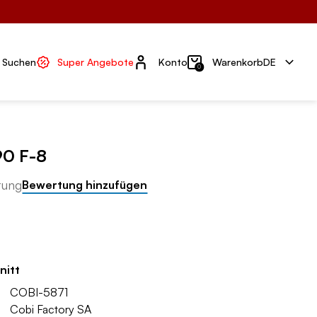
Konto
Suchen
Super Angebote
Konto
Warenkorb
DE
0
90 F-8
tung
Bewertung hinzufügen
nitt
COBI-5871
Cobi Factory SA