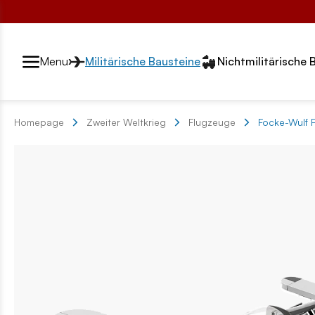
Przełącznik segmentów2
Menu
Militärische Bausteine
Nichtmilitärische 
Homepage
Zweiter Weltkrieg
Flugzeuge
Focke-Wulf 