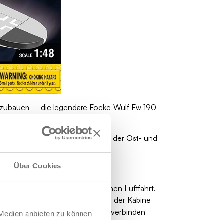
achzubauen – die legendäre Focke-Wulf Fw 190
ie in den letzten Kriegsjahren an der Ost- und
Über Cookies
der tragenden Säulen der deutschen Luftfahrt.
agflächen bis hin zu den Details der Kabine
on für die militärische Luftfahrt verbinden
 Medien anbieten zu können