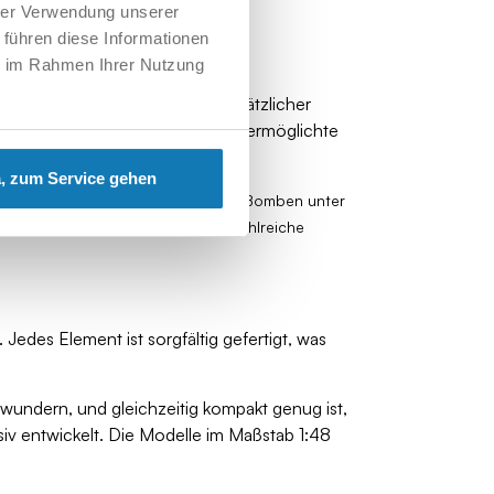
hrer Verwendung unserer
 führen diese Informationen
ie im Rahmen Ihrer Nutzung
s Zweiten Weltkriegs – mit zusätzlicher
ffeinspritzsystem am Kompressor ermöglichte
, zum Service gehen
unter dem Rumpf und zusätzliche Bomben unter
 ihre Einsatzversionen erzielten zahlreiche
Jedes Element ist sorgfältig gefertigt, was
ewundern, und gleichzeitig kompakt genug ist,
v entwickelt. Die Modelle im Maßstab 1:48