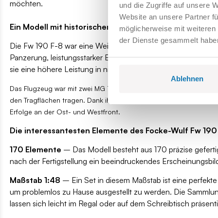
möchten.
und die Zugriffe auf unsere 
Website an unsere Partner fü
Ein Modell mit historischem Hintergrund!
möglicherweise mit weiteren
der Dienste gesammelt habe
Die Fw 190 F-8 war eine Weiterentwicklung der legendären F
Panzerung, leistungsstarker Bewaffnung und der Fähigkeit, 
sie eine höhere Leistung in niedrigeren Höhen und war somit i
Ablehnen
Das Flugzeug war mit zwei MG 151/20 20-mm-Kanonen und zwei 
den Tragflächen tragen. Dank ihrer außergewöhnlichen Robustheit u
Erfolge an der Ost- und Westfront.
Die interessantesten Elemente des Focke-Wulf Fw 190
170 Elemente
– Das Modell besteht aus 170 präzise gefertig
nach der Fertigstellung ein beeindruckendes Erscheinungsbild
Maßstab 1:48
– Ein Set in diesem Maßstab ist eine perfekte
um problemlos zu Hause ausgestellt zu werden. Die Sammlun
lassen sich leicht im Regal oder auf dem Schreibtisch präsen