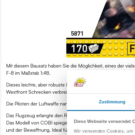
Mit diesem Bausatz haben Sie die Möglichkeit, eines der vi
F-8 im Maßstab 1:48.
Dieses leichte, aber robuste Modell ist eine kompakte und de
Westfront Schrecken verbreitete.
Zustimmung
Die Piloten der Luftwaffe nannten sie den „Würger“, einen R
Das Flugzeug erlangte den Ruf, zuverlässig und leicht zu fli
Diese Webseite verwendet 
Das Modell von COBI spiegelt alle charakteristischen Merkm
und der Bewaffnung. Ideal für Sammler und jüngere Geschichtsin
Wir verwenden Cookies, um I