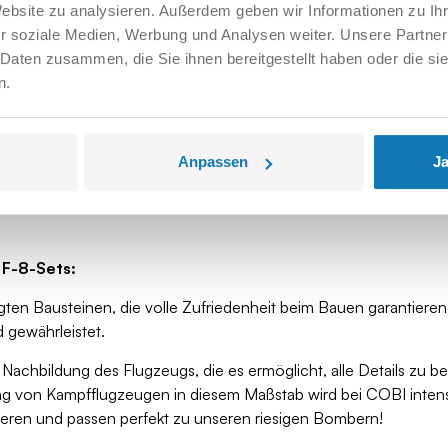
Website zu analysieren. Außerdem geben wir Informationen zu I
r soziale Medien, Werbung und Analysen weiter. Unsere Partner
 Daten zusammen, die Sie ihnen bereitgestellt haben oder die s
n.
w 190 A-8 – eines der effektivsten deutschen Jagdflugzeuge de
Bomben zu tragen. Ausgestattet mit einem verbesserten Kraftsto
deal für Angriffseinsätze.
Anpassen
Ja
MG 131 13-mm-Maschinengewehren bewaffnet. Es konnte eine Bombe 
nd Effektivität erlangte die Fw 190 F-8 bei Piloten Anerkennung, und
 F-8-Sets:
ten Bausteinen, die volle Zufriedenheit beim Bauen garantieren. 
 gewährleistet.
 Nachbildung des Flugzeugs, die es ermöglicht, alle Details zu b
g von Kampfflugzeugen in diesem Maßstab wird bei COBI intensi
tieren und passen perfekt zu unseren riesigen Bombern!