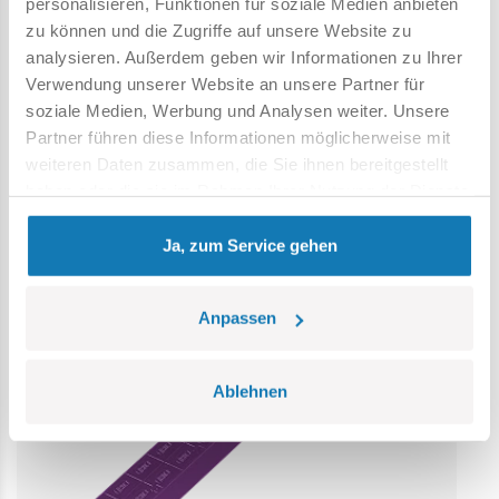
personalisieren, Funktionen für soziale Medien anbieten
aufzubewahren. Modell und Farben können leicht von der
zu können und die Zugriffe auf unsere Website zu
Abbildung abweichen.
analysieren. Außerdem geben wir Informationen zu Ihrer
Verwendung unserer Website an unsere Partner für
soziale Medien, Werbung und Analysen weiter. Unsere
Kategorie Bestseller
Partner führen diese Informationen möglicherweise mit
weiteren Daten zusammen, die Sie ihnen bereitgestellt
haben oder die sie im Rahmen Ihrer Nutzung der Dienste
gesammelt haben.
Ja, zum Service gehen
Anpassen
Ablehnen