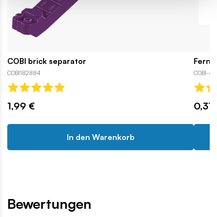
COBI brick separator
Ferng
COBI182884
COBI-43
1,99 €
0,31 
In den Warenkorb
Bewertungen