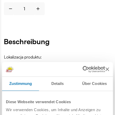
Beschreibung
Lokalizacja produktu:
Homepage
Einzelteile
Allgemeines Zubehör
Flagge vo
Zustimmung
Details
Über Cookies
Warnung
Diese Webseite verwendet Cookies
Achtung: Nicht für Kinder unter 36 Monaten geeignet.
Erstickungsgefahr. Kleine Teile könnten verschluckt
Wir verwenden Cookies, um Inhalte und Anzeigen zu
werden. Wir empfehlen, die Verpackung als Referenz