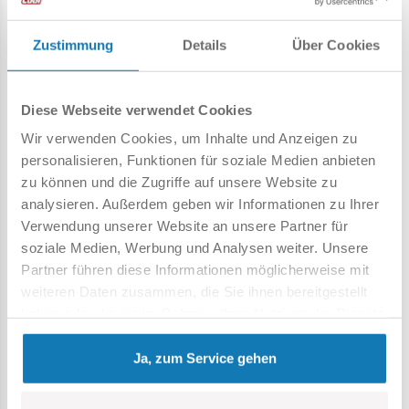
Katalog-Nr.:
COBI-43320
Hersteller:
Cobi Factory SA
Zustimmung
Details
Über Cookies
Farben:
brązowy
Altersgruppe:
6+
Lokalizacja produktu:
Diese Webseite verwendet Cookies
Wir verwenden Cookies, um Inhalte und Anzeigen zu
Homepage
Einzelteile
Fenster und Dächer
Fenster Ra
personalisieren, Funktionen für soziale Medien anbieten
zu können und die Zugriffe auf unsere Website zu
Warnung
analysieren. Außerdem geben wir Informationen zu Ihrer
Verwendung unserer Website an unsere Partner für
soziale Medien, Werbung und Analysen weiter. Unsere
Achtung: Nicht für Kinder unter 36 Monaten geeignet.
Partner führen diese Informationen möglicherweise mit
Erstickungsgefahr. Kleine Teile könnten verschluckt
weiteren Daten zusammen, die Sie ihnen bereitgestellt
werden. Wir empfehlen, die Verpackung als Referenz
haben oder die sie im Rahmen Ihrer Nutzung der Dienste
aufzubewahren. Modell und Farben können leicht von der
gesammelt haben.
Abbildung abweichen.
Ja, zum Service gehen