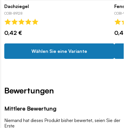
Dachziegel
Fenst
COBI-89128
COBI-936
0,42 €
0,42
Wählen Sie eine Variante
Bewertungen
Mittlere Bewertung
Niemand hat dieses Produkt bisher bewertet, seien Sie der
Erste