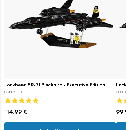
Lockheed SR-71 Blackbird - Executive Edition
Lockh
COBI-5890
COBI-58
114,99 €
99,9