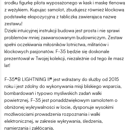
środku figurkę pilota wyposażonego w kask i maskę tlenową
z wężykiem. Kupując samolot, zbudujesz również klockową
podstawkę ekspozycyjną z tabliczką zawierającą nazwę
zestawu!
Dzięki intuicyjnej instrukcji budowa jest prosta i nie sprawi
problemów mniej zaawansowanym budowniczym. Zestaw
spełni oczekiwania miłośników lotnictwa, militariów i
klockowych pasjonatów. F-35 będzie się doskonale
prezentował w Twojej kolekcji, niezależnie od tego ile masz
lat!
F-35®B LIGHTNING II® jest wdrażany do służby od 2015
roku i jest zdolny do wykonywania misji bliskiego wsparcia,
bombardowań i typowo myśliwskich zadań walki
powietrznej. F-35 jest ponaddźwiękowym samolotem o
obniżonej wykrywalności w locie, dysponuje wysokimi
możliwościami prowadzenia rozpoznania i walki
elektronicznej, w zakresie wykrywania, śledzenia,
namierzania i zakłócania.