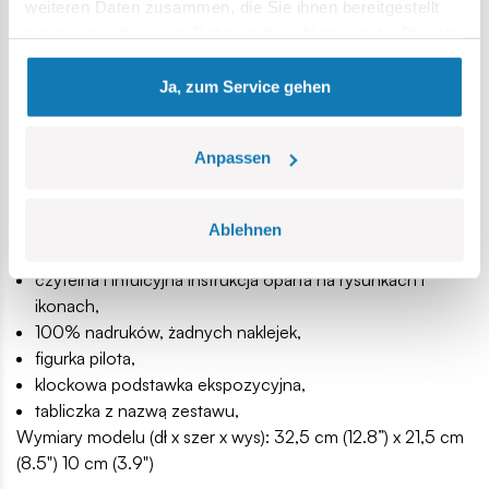
Northrop Grumman.
weiteren Daten zusammen, die Sie ihnen bereitgestellt
haben oder die sie im Rahmen Ihrer Nutzung der Dienste
594 wysokiej jakości elementów,
gesammelt haben.
wyprodukowane w UE przez firmę z ponad 35-letnią
Ja, zum Service gehen
tradycją,
spełniają normy bezpieczeństwa dotyczące produktów
dla dzieci,
Anpassen
w pełni kompatybilne z innymi markami klocków
konstrukcyjnych,
klocki z nadrukami nie odkształcają się i nie bledną w
Ablehnen
czasie zabawy czy pod wpływem temperatury,
czytelna i intuicyjna instrukcja oparta na rysunkach i
ikonach,
100% nadruków, żadnych naklejek,
figurka pilota,
klockowa podstawka ekspozycyjna,
tabliczka z nazwą zestawu,
Wymiary modelu (dł x szer x wys): 32,5 cm (12.8”) x 21,5 cm
(8.5") 10 cm (3.9")