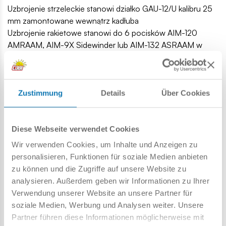
Uzbrojenie strzeleckie stanowi działko GAU-12/U kalibru 25
mm zamontowane wewnątrz kadłuba
Uzbrojenie rakietowe stanowi do 6 pocisków AIM-120
AMRAAM, AIM-9X Sidewinder lub AIM-132 ASRAAM w
wewnętrznych komorach amunicyjnych lub dwa pociski
powietrze-powietrze i dwie bomby o masie 455 kg. Broń
do niszczenia celów naziemnych mogą stanowić bomby
JSOW lub GBU-39 SDB (po 4 w komorze bombowej),
Zustimmung
Details
Über Cookies
przeciwpancerne pociski rakietowe Brimstone, bomby
kasetowe, albo przeciwradarowe pociski AGM-88 HARM.
Diese Webseite verwendet Cookies
Za cenę utraty własności stealth można podwieszać
uzbrojenie do czterech węzłów podskrzydłowych i dwóch
Wir verwenden Cookies, um Inhalte und Anzeigen zu
na końcach płatów (dla AIM-9).
personalisieren, Funktionen für soziale Medien anbieten
Projekt samolotu jest finansowany wspólnie przez rządy
zu können und die Zugriffe auf unsere Website zu
Stanów Zjednoczonych, Wielkiej Brytanii i innych krajów
analysieren. Außerdem geben wir Informationen zu Ihrer
zainteresowanych zakupem tej maszyny. F-35®B
Verwendung unserer Website an unsere Partner für
LIGHTNING II® został zbudowany pod kierownictwem firmy
soziale Medien, Werbung und Analysen weiter. Unsere
Lockheed Martin, przy współpracy z BAE Systems i
Partner führen diese Informationen möglicherweise mit