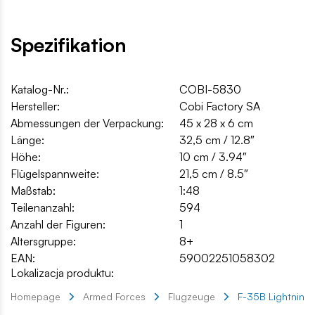
Spezifikation
Katalog-Nr.:
COBI-5830
Hersteller:
Cobi Factory SA
Abmessungen der Verpackung:
45 x 28 x 6 cm
Länge:
32,5 cm / 12.8″
Höhe:
10 cm / 3.94″
Flügelspannweite:
21,5 cm / 8.5″
Maßstab:
1:48
Teilenanzahl:
594
Anzahl der Figuren:
1
Altersgruppe:
8+
EAN:
59002251058302
Lokalizacja produktu:
Homepage
Armed Forces
Flugzeuge
F-35B Lightning I