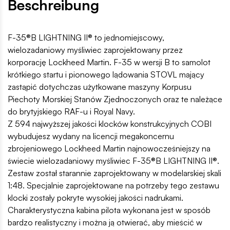
Beschreibung
F-35®B LIGHTNING II® to jednomiejscowy,
wielozadaniowy myśliwiec zaprojektowany przez
korporację Lockheed Martin. F-35 w wersji B to samolot
krótkiego startu i pionowego lądowania STOVL mający
zastąpić dotychczas użytkowane maszyny Korpusu
Piechoty Morskiej Stanów Zjednoczonych oraz te należące
do brytyjskiego RAF-u i Royal Navy.
Z 594 najwyższej jakości klocków konstrukcyjnych COBI
wybudujesz wydany na licencji megakoncernu
zbrojeniowego Lockheed Martin najnowocześniejszy na
świecie wielozadaniowy myśliwiec F-35®B LIGHTNING II®.
Zestaw został starannie zaprojektowany w modelarskiej skali
1:48. Specjalnie zaprojektowane na potrzeby tego zestawu
klocki zostały pokryte wysokiej jakości nadrukami.
Charakterystyczna kabina pilota wykonana jest w sposób
bardzo realistyczny i można ją otwierać, aby mieścić w