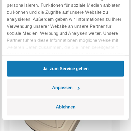
Erstickungsgefahr. Kleine Teile könnten verschluckt
personalisieren, Funktionen für soziale Medien anbieten
werden. Wir empfehlen, die Verpackung als Referenz
zu können und die Zugriffe auf unsere Website zu
aufzubewahren. Modell und Farben können leicht von der
analysieren. Außerdem geben wir Informationen zu Ihrer
Abbildung abweichen.
Verwendung unserer Website an unsere Partner für
soziale Medien, Werbung und Analysen weiter. Unsere
Kategorie Bestseller
Partner führen diese Informationen möglicherweise mit
weiteren Daten zusammen, die Sie ihnen bereitgestellt
haben oder die sie im Rahmen Ihrer Nutzung der Dienste
gesammelt haben.
Ja, zum Service gehen
Anpassen
Ablehnen