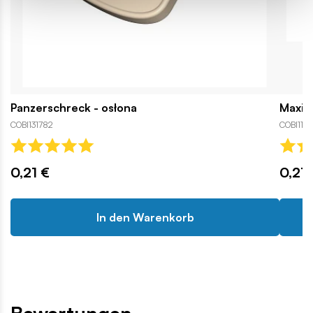
Panzerschreck - osłona
Maxim
COBI131782
COBI1137
0,21 €
0,21 
In den Warenkorb