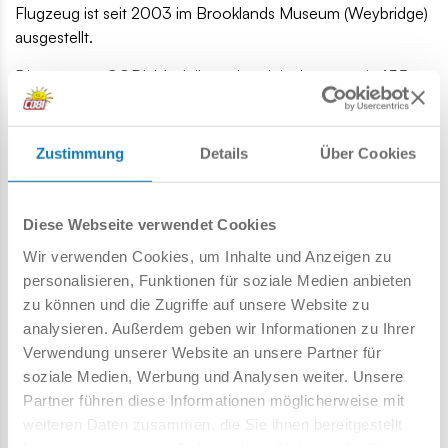
Flugzeug ist seit 2003 im Brooklands Museum (Weybridge)
ausgestellt.
Dieses neue COBI-Modell wurde originalgetreu mit 455
Kupplungen vom Original reproduziert. Das Modell hat
Aufkleber und ist mit einem einziehbaren Fahrwerk
ausgestattet. Wenn die Räder ausgefahren sind, können sie
Zustimmung
Details
Über Cookies
gedreht werden. Das Ruder ist ebenfalls beweglich.
Das authentisch aussehende Modell wird sicherlich die
Erwartungen von Flugbegeisterten, Sammlern und Kindern
Diese Webseite verwendet Cookies
erfüllen.
Wir verwenden Cookies, um Inhalte und Anzeigen zu
personalisieren, Funktionen für soziale Medien anbieten
Produziert unter der original Brooklands Museum Lizenz,
zu können und die Zugriffe auf unsere Website zu
455 hochwertige Klemmbausteine,
analysieren. Außerdem geben wir Informationen zu Ihrer
hergestellt in der EU von einem Unternehmen mit einer
Verwendung unserer Website an unsere Partner für
über 20-jährigen Tradition der Herstellung von
soziale Medien, Werbung und Analysen weiter. Unsere
hochwertigen Klemmbausteinen,
Partner führen diese Informationen möglicherweise mit
alle Sicherheitsstandards für Kinderprodukte erfüllenoder
weiteren Daten zusammen, die Sie ihnen bereitgestellt
übertreffen,
haben oder die sie im Rahmen Ihrer Nutzung der Dienste