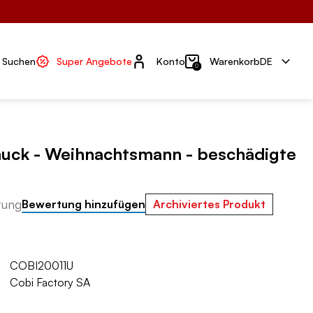
Konto
Suchen
Super Angebote
Konto
Warenkorb
DE
0
ck - Weihnachtsmann - beschädigte
tung
Bewertung hinzufügen
Archiviertes Produkt
COBI20011U
Cobi Factory SA