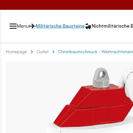
Przełącznik segmentów2
Menu
Militärische Bausteine
Nichtmilitärische 
Homepage
Outlet
Christbaumschmuck - Weihnachtsmann