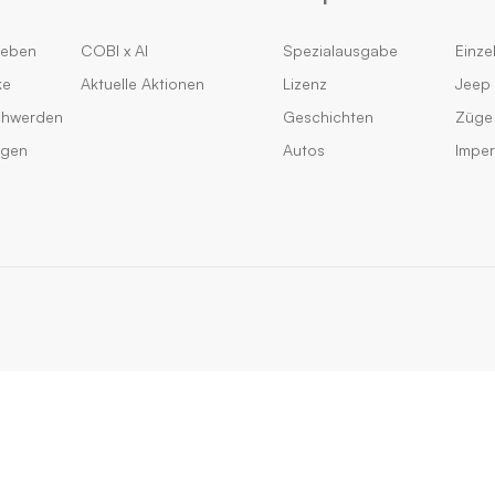
geben
COBI x AI
Spezialausgabe
Einzel
ke
Aktuelle Aktionen
Lizenz
Jeep 
chwerden
Geschichten
Züge
ngen
Autos
Impe