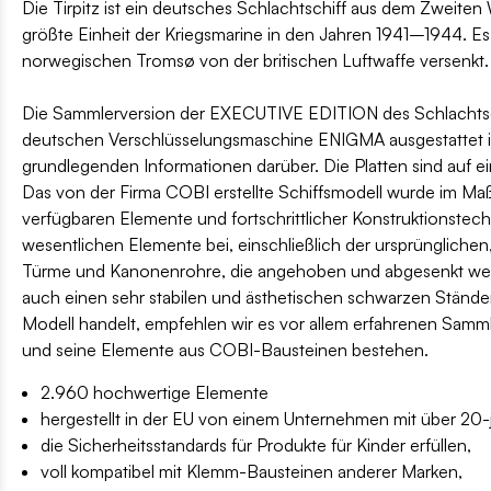
Die Tirpitz ist ein deutsches Schlachtschiff aus dem Zweiten We
größte Einheit der Kriegsmarine in den Jahren 1941–1944. E
norwegischen Tromsø von der britischen Luftwaffe versenkt.
Die Sammlerversion der EXECUTIVE EDITION des Schlachtschif
deutschen Verschlüsselungsmaschine ENIGMA ausgestattet is
grundlegenden Informationen darüber. Die Platten sind auf e
Das von der Firma COBI erstellte Schiffsmodell wurde im Ma
verfügbaren Elemente und fortschrittlicher Konstruktionstechn
wesentlichen Elemente bei, einschließlich der ursprünglichen,
Türme und Kanonenrohre, die angehoben und abgesenkt wer
auch einen sehr stabilen und ästhetischen schwarzen Ständer 
Modell handelt, empfehlen wir es vor allem erfahrenen Samml
und seine Elemente aus COBI-Bausteinen bestehen.
2.960 hochwertige Elemente
hergestellt in der EU von einem Unternehmen mit über 20-jä
die Sicherheitsstandards für Produkte für Kinder erfüllen,
voll kompatibel mit Klemm-Bausteinen anderer Marken,