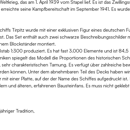
ltkrieg, das am 1. April 1939 vom Stapel lief. Es ist das Zwilling
s erreichte seine Kampfbereitschaft im September 1941. Es wurd
fs Tirpitz wurde mit einer exklusiven Figur eines deutschen Fu
t. Das Set enthält auch zwei schwarze Beschreibungsschilder 
inem Blockständer montiert.
ßstab 1:300 produziert. Es hat fast 3.000 Elemente und ist 84
iken spiegelt das Modell die Proportionen des historischen Schif
 sehr charakteristischen Tarnung. Es verfügt über zahlreiche bew
den können. Unter dem abnehmbaren Teil des Decks haben wir
mit einer Platte, auf der der Name des Schiffes aufgedruckt ist
ern und älteren, erfahrenen Bausteinfans. Es muss nicht gekleb
hriger Tradition,