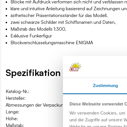
Blöcke mit Aufdruck verformen sich nicht und verblassen n
klare und intuitive Anleitung basierend auf Zeichnungen u
ästhetischer Präsentationsständer für das Modell,
zwei schwarze Schilder mit Schiffsnamen und Daten,
Maßstab des Modells 1:300,
Exklusive Funkerfigur
Blockverschlüsselungsmaschine ENIGMA
Spezifikation
Zustimmung
Katalog-Nr.:
COBI-4838
Hersteller:
Cobi Factory SA
Diese Webseite verwendet 
Abmessungen der Verpackung:
75 x 32 x 10 cm
Länge:
87 cm / 34.2″
Wir verwenden Cookies, um I
Höhe:
21,5 cm / 8.5″
und die Zugriffe auf unsere 
Maßstab:
1:300
Website an unsere Partner fü