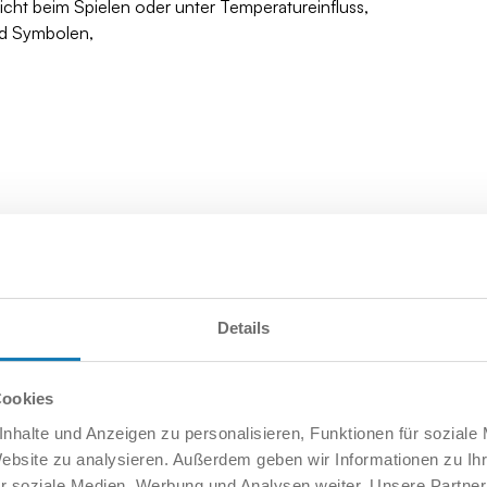
icht beim Spielen oder unter Temperatureinfluss,
nd Symbolen,
Details
Cookies
nhalte und Anzeigen zu personalisieren, Funktionen für soziale
Website zu analysieren. Außerdem geben wir Informationen zu I
r soziale Medien, Werbung und Analysen weiter. Unsere Partner