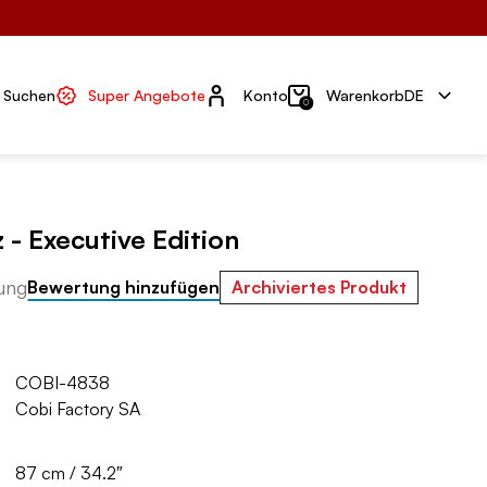
Konto
Suchen
Super Angebote
Konto
Warenkorb
DE
0
z - Executive Edition
ung
Bewertung hinzufügen
Archiviertes Produkt
COBI-4838
Cobi Factory SA
87 cm / 34.2″