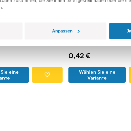
 Daten zusammen, die Sie ihnen bereitgestellt haben oder die s
n.
nkluke, doppelt
1x1 1/3 Einzel-Granatw
COBI104128
Anpassen
Ja
0,42 €
Sie eine
Wählen Sie eine
iante
Variante