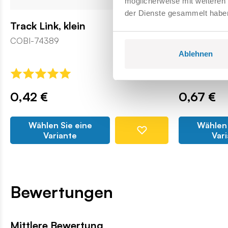
möglicherweise mit weiteren
der Dienste gesammelt habe
Track Link, klein
4x4 1/3 Ta
öffnend
COBI-74389
COBI105567
Ablehnen
0,42 €
0,67 €
Wählen Sie eine
Wählen 
Variante
Var
Bewertungen
Mittlere Bewertung