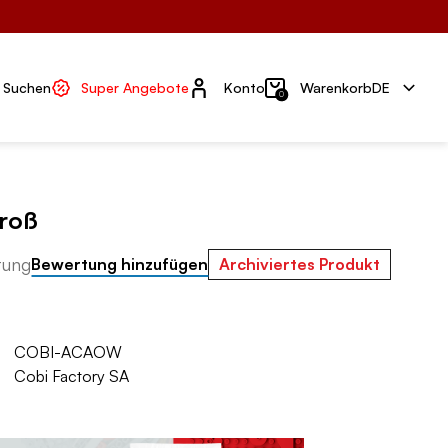
Konto
Suchen
Super Angebote
Konto
Warenkorb
DE
0
groß
tung
Bewertung hinzufügen
Archiviertes Produkt
COBI-ACAOW
Cobi Factory SA