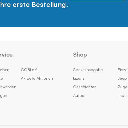
hre erste Bestellung.
rvice
Shop
geben
COBI x AI
Spezialausgabe
Einzel
ke
Aktuelle Aktionen
Lizenz
Jeep 
chwerden
Geschichten
Züge
ngen
Autos
Impe