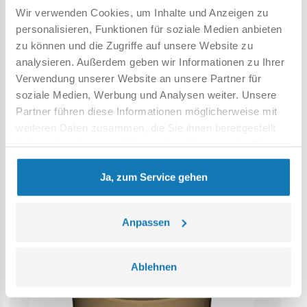
Wir verwenden Cookies, um Inhalte und Anzeigen zu
Achtung: Nicht für Kinder unter 36 Monaten geeignet.
personalisieren, Funktionen für soziale Medien anbieten
Erstickungsgefahr. Kleine Teile könnten verschluckt
zu können und die Zugriffe auf unsere Website zu
werden. Wir empfehlen, die Verpackung als Referenz
analysieren. Außerdem geben wir Informationen zu Ihrer
aufzubewahren. Modell und Farben können leicht von der
Verwendung unserer Website an unsere Partner für
Abbildung abweichen.
soziale Medien, Werbung und Analysen weiter. Unsere
Partner führen diese Informationen möglicherweise mit
weiteren Daten zusammen, die Sie ihnen bereitgestellt
Kategorie Bestseller
haben oder die sie im Rahmen Ihrer Nutzung der Dienste
gesammelt haben.
Ja, zum Service gehen
Anpassen
Ablehnen