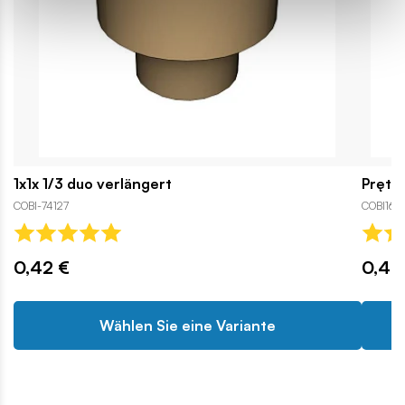
1x1x 1/3 duo verlängert
Pręt 1
COBI-74127
COBI162
0,42 €
0,44
Wählen Sie eine Variante