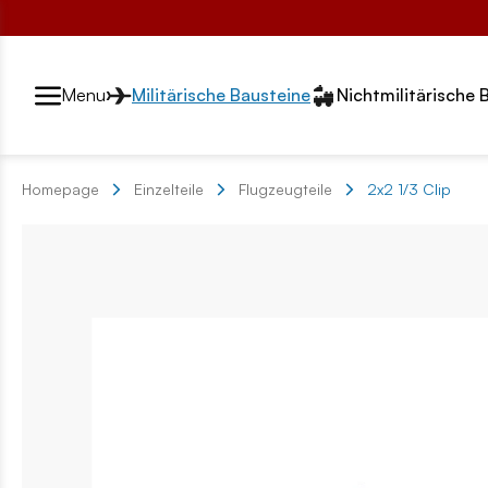
Przełącznik segmentów2
Menu
Militärische Bausteine
Nichtmilitärische 
Homepage
Einzelteile
Flugzeugteile
2x2 1/3 Clip