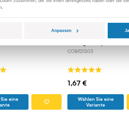
 Daten zusammen, die Sie ihnen bereitgestellt haben oder die s
n.
Anpassen
Ja
, links und rechts
Boeing-Rumpf scharf 1
COBI121303
1,67 €
Sie eine
Wählen Sie eine
iante
Variante