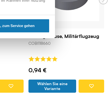
ie im Rahmen Ihrer Nutzung
, zum Service gehen
 1/3H
Motorgehäuse, Militärflugzeug
COBI118660
0,94 €
Wählen Sie eine
Variante