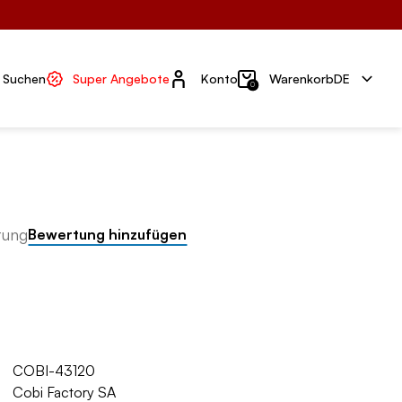
Konto
Suchen
Super Angebote
Konto
Warenkorb
DE
0
tung
Bewertung hinzufügen
COBI-43120
Cobi Factory SA