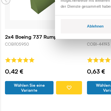
möglicherweise mit weiteren
der Dienste gesammelt habe
Ablehnen
2x4 Boeing 737 Rumpf
Querlenker
COBI105950
COBI-44193
0,42 €
0,63 €
Wählen Sie eine
Wählen 
Variante
Var