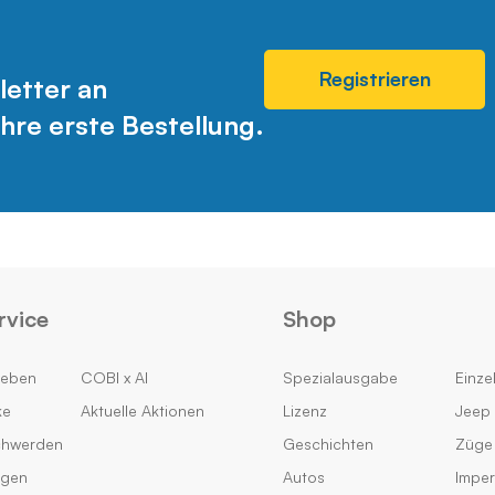
Registrieren
letter an
hre erste Bestellung.
rvice
Shop
geben
COBI x AI
Spezialausgabe
Einzel
ke
Aktuelle Aktionen
Lizenz
Jeep 
chwerden
Geschichten
Züge
ngen
Autos
Impe