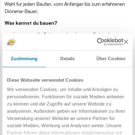
Wahl für jeden Baufan, vom Anfänger bis zum erfahrenen
Diorama-Bauer.
Was kannst du bauen?
stimmungsvolle Ruinen und verlassene Gebäude,
Bunker, Befestigungen und Verteidigungsstellungen,
Brücken, Straßen und Stadtviertel,
Garagen, Werkstätten und Hangars,
Zustimmung
Details
Über Cookies
Fahrzeuge, Anhänger und ungewöhnliche Maschinen,
Inseln, Felsen, Hügel und Geländeformen,
Deine eigenen Militär- oder Zivilbasen,
Diese Webseite verwendet Cookies
und sogar komplett neue Modelle, die nur deiner Fantasie
Wir verwenden Cookies, um Inhalte und Anzeigen zu
entspringen! Jeder Stein kann der Ausgangspunkt für ein
personalisieren, Funktionen für soziale Medien anbieten
neues Projekt sein. Kombiniere Elemente mit deinen
zu können und die Zugriffe auf unsere Website zu
eigenen Sammlung und erschaffe Bauwerke, die du in
analysieren. Außerdem geben wir Informationen zu Ihrer
keinem Katalog findest.
Verwendung unserer Website an unsere Partner für
Was ist enthalten?
soziale Medien, Werbung und Analysen weiter. Unsere
Partner führen diese Informationen möglicherweise mit
Eine Vielzahl an Bausteinen in vielen Formen, Farben und