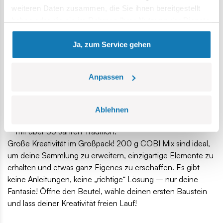
weiteren Daten zusammen, die Sie ihnen bereitgestellt
Größen.
haben oder die sie im Rahmen Ihrer Nutzung der Dienste
Interessante Bauelemente und charakteristische Teile aus
gesammelt haben.
COBI Sets.
Eine hervorragende Basis zum Erweitern von Modellen,
Ja, zum Service gehen
Erstellen von Dioramen und Ausprobieren eigener Ideen.
Vollständig kompatibel mit anderen gängigen
Anpassen
Bausteinsystemen – grenzenloses Bauen ist garantiert.
Original COBI Qualität
Ablehnen
Bausteine ​​hergestellt in Polen von einem Unternehmen
mit über 35 Jahren Tradition.
Große Kreativität im Großpack! 200 g COBI Mix sind ideal,
um deine Sammlung zu erweitern, einzigartige Elemente zu
erhalten und etwas ganz Eigenes zu erschaffen. Es gibt
keine Anleitungen, keine „richtige“ Lösung – nur deine
Fantasie! Öffne den Beutel, wähle deinen ersten Baustein
und lass deiner Kreativität freien Lauf!